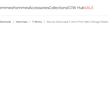
emmes
Hommes
Accessories
Collections
ICIW Hub
SALE
Domicile
/
Hommes
/
T-Shirts
/
Revive Oversized T-shirt Print Men Orange Peach