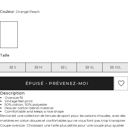
Couleur:
Orange Peach
Taille
S
M
L
XL
XXL
ÉPUISÉ - PRÉVENEZ-MOI
Description
Oversize fit
Vintage feel print
50% cotton, 50% polyester
Heavier cotton blend material
Comfortable and keeps a nice shape
Revive est une collection de tenues de sport pour les saisons chaudes, avec des
matières en coton douces et confortables qui ne vous font pas trop transpirer.
Coupe oversize. Choisissez une taille plus petite pour une coupe plus ajustée.