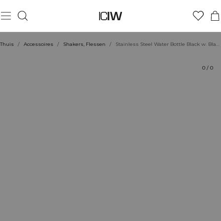
Product
Beoordelingen
Stijl met
Thuis
/
Accessoires
/
Shakers, Flessen
/
Stainless Steel Water Bottle Black w. Black logo 600ml
0
/
0