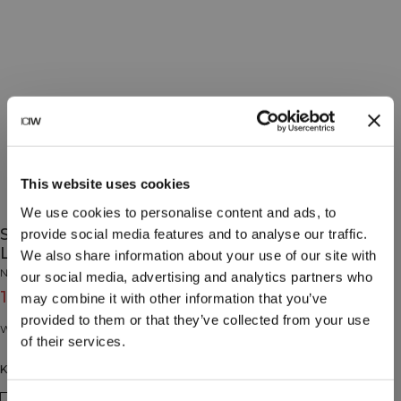
This website uses cookies
We use cookies to personalise content and ads, to
Stainless Steel Water Bottle Black W. Black
provide social media features and to analyse our traffic.
Logo 600ml
We also share information about your use of our site with
No Brand
our social media, advertising and analytics partners who
15€
19€
(-20%)
may combine it with other information that you’ve
provided to them or that they’ve collected from your use
Waterfles van roestvrij staal. 600 ml.
of their services.
Kleur: Black