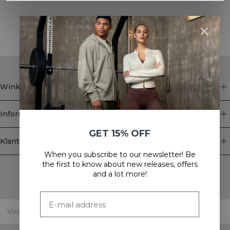
STYLE WITH
Winkel
Informatie
GET 15% OFF
Klantenservice
When you subscribe to our newsletter! Be
Newsletter
the first to know about new releases, offers
and a lot more!
Schrijf je voor onze nieuwsbrief! Ontvang exclusieve
aanbiedingen, ons laatste nieuws en nog veel meer.