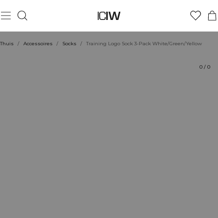
Product
Beoordelingen
Stijl met
Thuis
/
Accessoires
/
Socks
/
Training Logo Sock 3-Pack White/Green/Yellow
0
/
0