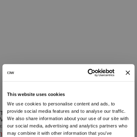
This website uses cookies
We use cookies to personalise content and ads, to
provide social media features and to analyse our traffic.
Training Logo Sock 3-Pack
We also share information about your use of our site with
White/Green/Yellow
our social media, advertising and analytics partners who
Essential Collection
may combine it with other information that you’ve
15€
19€
(-20%)