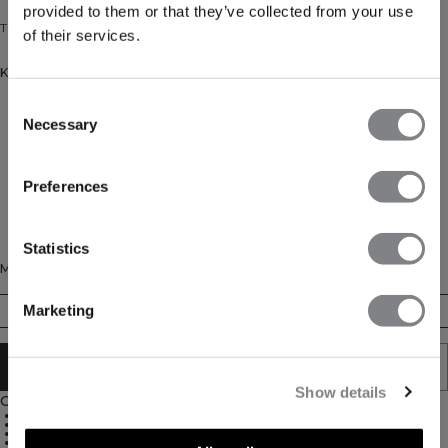
provided to them or that they’ve collected from your use
Trainingssokken van katoenmix met logo, 3-pack.
of their services.
Kleur: White/Green/Yellow
Consent
Necessary
Selection
Preferences
Statistics
Maat
Marketing
35/38
39/41
42/44
AAN WINKELWAGENTJE TOEVOEGEN
Show details
Omschrijving
Katoenmix
Ademend
Rekbare pasvorm
3-pack