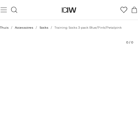
Product
Beoordelingen
Stijl met
Thuis
/
Accessoires
/
Socks
/
Training Socks 3-pack Blue/Pink/Petalpink
0
/
0