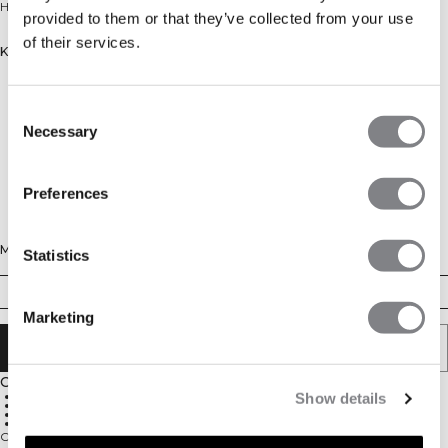
Halve kuitsok.
provided to them or that they’ve collected from your use
of their services.
Kleur: Blue/Pink/Petalpink
Consent
Necessary
Selection
Preferences
Maat
Statistics
35/38
39/41
42/44
Marketing
AAN WINKELWAGENTJE TOEVOEGEN
Omschrijving
Halve kuithoogte
Show details
Zacht en ademend
Kuitlogo
3-pack
Onze trainingssokken zijn jouw perfecte partner tijdens elke work-out.