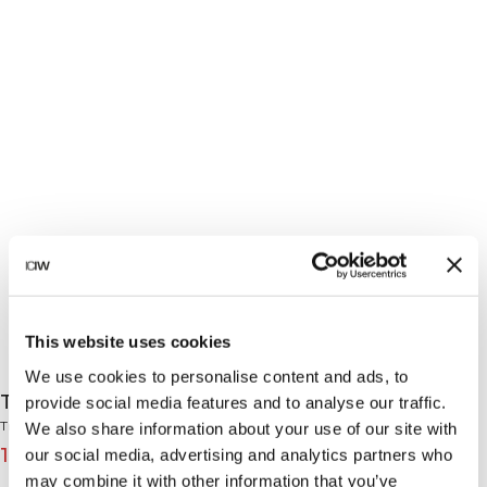
This website uses cookies
We use cookies to personalise content and ads, to
Training Socks 3-Pack Blue/Pink/Petalpink
provide social media features and to analyse our traffic.
Training Collection
We also share information about your use of our site with
15€
19€
our social media, advertising and analytics partners who
(-20%)
may combine it with other information that you’ve