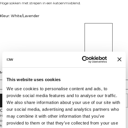
Hoge sokken met strepen in een katoenmixblend.
Kleur: White/Lavender
Maat
This website uses cookies
35/38
39/41
42/44
We use cookies to personalise content and ads, to
provide social media features and to analyse our traffic.
AAN WINKELWAGENTJE TOEVOEGEN
We also share information about your use of our site with
our social media, advertising and analytics partners who
Omschrijving
Hoge Sokken met een stijlvol streepdesign. Deze ICIW hoge sokken
may combine it with other information that you’ve
combineren comfort en stijl voor dagelijks gebruik of tijdens je workouts. De
provided to them or that they’ve collected from your use
katoenmix biedt zachtheid tegen je huid terwijl het elastiek zorgt voor een