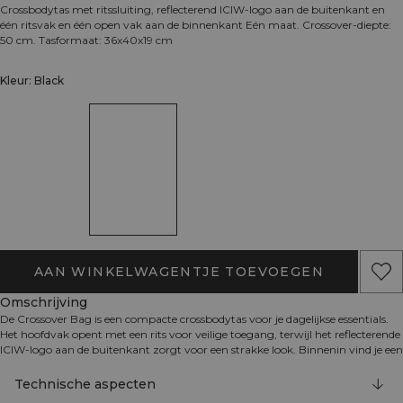
Crossbodytas met ritssluiting, reflecterend ICIW-logo aan de buitenkant en
één ritsvak en één open vak aan de binnenkant Eén maat. Crossover-diepte:
50 cm. Tasformaat: 36x40x19 cm
Kleur: Black
AAN WINKELWAGENTJE TOEVOEGEN
Omschrijving
De Crossover Bag is een compacte crossbodytas voor je dagelijkse essentials.
Het hoofdvak opent met een rits voor veilige toegang, terwijl het reflecterende
ICIW-logo aan de buitenkant zorgt voor een strakke look. Binnenin vind je een
voering met all-over ICANIWILL-logo, een ritsvak en een open vak om alles
georganiseerd te houden. Wanneer nodig maak je de tas eenvoudig schoon
Technische aspecten
met een vochtige doek. 100% polyester.