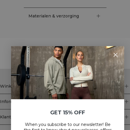
Materialen & verzorging
STYLE WITH
Winkel
Informatie
GET 15% OFF
Klantenservice
When you subscribe to our newsletter! Be
Newsletter