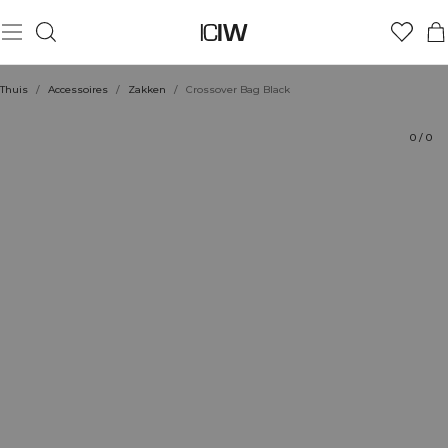
Product
Technische aspecten
Beoordelingen
Stijl met
Thuis
/
Accessoires
/
Zakken
/
Crossover Bag Black
0
/
0