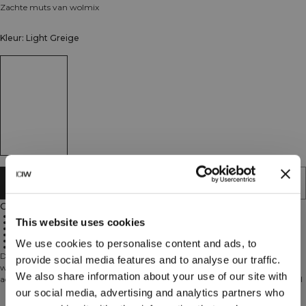
Zachte muts van wolmix
Kleur: Light Greige
AAN WINKELWAGENTJE TOEVOEGEN
Omschrijving
Lichtgewicht
This website uses cookies
Met rand die je kunt omslaan
43% acryl
42% wol
14% polyamide
We use cookies to personalise content and ads, to
1% spandex
De Everyday Soft Beanie is warm en gemaakt van een comfortabele, dunne
provide social media features and to analyse our traffic.
wolmix met rand die je kunt omslaan. Met het ICIW-logo is dit het perfecte
We also share information about your use of our site with
accessoire voor elke dag, waarmee je je het hele seizoen comfortabel en stijlvol
voelt. 43% acryl, 42% wol, 14% polyamide, 1% elastan.
our social media, advertising and analytics partners who
Technische aspecten