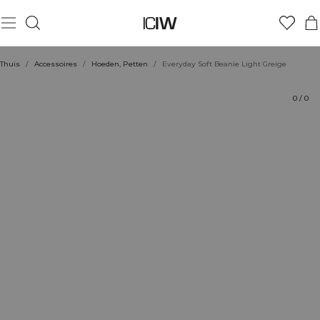
Product
Technische aspecten
Beoordelingen
Stijl met
Thuis
/
Accessoires
/
Hoeden, Petten
/
Everyday Soft Beanie Light Greige
0
/
0