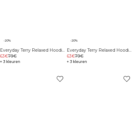
-20%
-20%
Everyday Terry Relaxed Hoodie
Everyday Terry Relaxed Hoodie
Northern Green
63€
79€
Midnight Blue
63€
79€
+ 3 kleuren
+ 3 kleuren