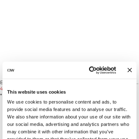
-25%
-20%
Everyday Oversized Terry T-
Everyday Terry Relaxed 1/4 Zip
shirt M Northern Green
44€
59€
Piping Sweatshirt Black
63€
79€
This website uses cookies
+ 4 kleuren
+ 3 kleuren
We use cookies to personalise content and ads, to
provide social media features and to analyse our traffic.
We also share information about your use of our site with
our social media, advertising and analytics partners who
may combine it with other information that you’ve
provided to them or that they’ve collected from your use