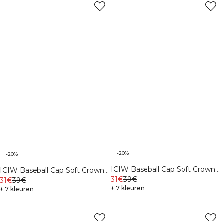
-20%
-20%
ICIW Baseball Cap Soft Crown
ICIW Baseball Cap Soft Crown
Stonewashed Green
31€
39€
Cream
31€
39€
+ 7 kleuren
+ 7 kleuren