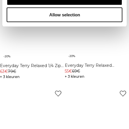
Allow selection
-20%
-20%
Everyday Terry Relaxed
Everyday Terry Relaxed 1/4 Zip
Crewneck Light Grey Melange
55€
69€
Piping Sweatshirt M Northern
63€
79€
+ 3 kleuren
Green
+ 3 kleuren