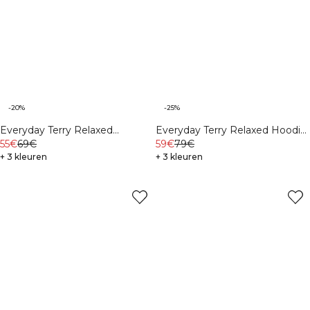
-20%
-25%
Everyday Terry Relaxed
Everyday Terry Relaxed Hoodie
Crewneck M Cream
55€
69€
Black
59€
79€
+ 3 kleuren
+ 3 kleuren