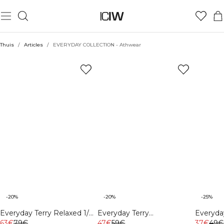
Thuis
/
Articles
/
EVERYDAY COLLECTION - Athwear
-20%
-20%
-25%
Everyday Terry Relaxed 1/4
Everyday Terry
Everyda
Zip Piping Sweatshirt
63€
79€
Sweatshorts Midnight Blue
47€
59€
T-shirt 
37€
49€