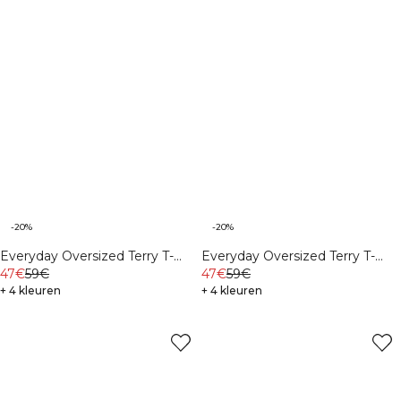
-20%
-20%
Everyday Oversized Terry T-
Everyday Oversized Terry T-
shirt M Midnight Blue
47€
59€
shirt M Light Grey Melange
47€
59€
+ 4 kleuren
+ 4 kleuren