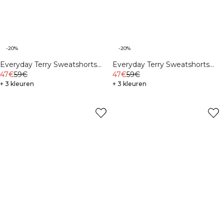
-20%
-20%
Everyday Terry Sweatshorts
Everyday Terry Sweatshorts
Northern Green
47€
59€
Midnight Blue
47€
59€
+ 3 kleuren
+ 3 kleuren