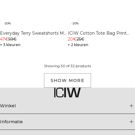
-20%
-20%
ICIW Cotton Tote Bag Print
Everyday Terry Sweatshorts M
Light Beige
20€
25€
Black
47€
59€
+ 2 kleuren
+ 3 kleuren
Showing 30 of 32 products
SHOW MORE
Winkel
Informatie