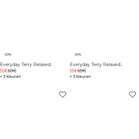
-20%
-20%
Everyday Terry Relaxed
Everyday Terry Relaxed
Crewneck M Midnight Blue
55€
69€
Crewneck M Black
55€
69€
+ 3 kleuren
+ 3 kleuren