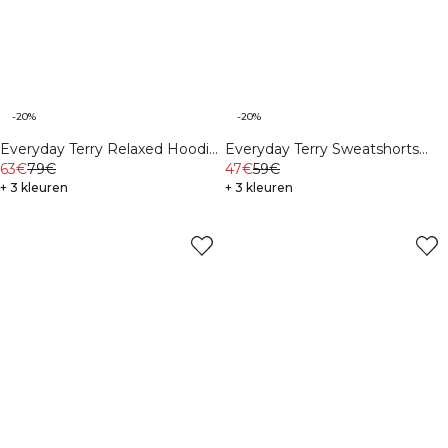
-20%
-20%
Everyday Terry Relaxed Hoodie
Everyday Terry Sweatshorts
M Light Grey Melange
63€
79€
Cream
47€
59€
+ 3 kleuren
+ 3 kleuren