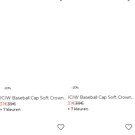
-20%
-20%
ICIW Baseball Cap Soft Crown
ICIW Baseball Cap Soft Crown
Midnight Blue
31€
39€
Black
31€
39€
+ 7 kleuren
+ 7 kleuren