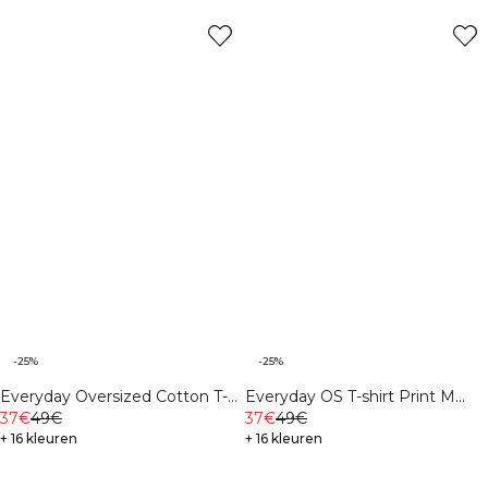
-25%
-25%
Everyday Oversized Cotton T-
Everyday OS T-shirt Print M
shirt Print Black
37€
49€
Midnight Blue
37€
49€
+ 16 kleuren
+ 16 kleuren