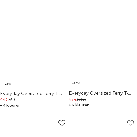
-20%
-25%
Everyday Oversized Terry T-
Everyday Oversized Terry T-
shirt Cream
47€
59€
shirt Black
44€
59€
+ 4 kleuren
+ 4 kleuren