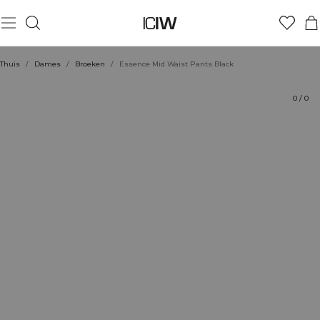
Product
Technische aspecten
Beoordelingen
Stijl met
Thuis
/
Dames
/
Broeken
/
Essence Mid Waist Pants Black
0
/
0