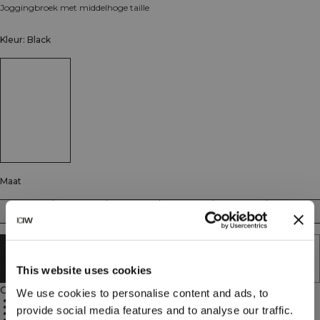
Joggingbroek met middelhoge taille
Kleur: Black
Maat
XS
S
M
L
XL
XXL
UITVERKOCHT - BRENG ME OP DE
HOOGTE
This website uses cookies
Omschrijving
We use cookies to personalise content and ads, to
Katoenen French terry
Middelhoge taille
provide social media features and to analyse our traffic.
Rechte pijpen
Normale pasvorm