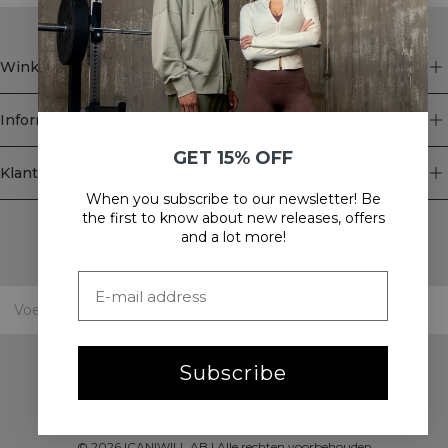
Winkel
Informatie
GET 15% OFF
Klantenservice
When you subscribe to our newsletter! Be
Newsletter
the first to know about new releases, offers
and a lot more!
Schrijf je voor onze nieuwsbrief! Ontvang exclusieve
aanbiedingen, ons laatste nieuws en nog veel meer.
Subscribe
©
2026
ICANIWILL AB |
Alle rechten voorbehouden