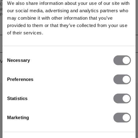
We also share information about your use of our site with
Deze rechte broek is gemaakt van zwaar katoenen French terry en biedt een
strakke, klassieke uitstraling met een comfortabele mid-waist pasvorm.
our social media, advertising and analytics partners who
Perfect voor dagelijks gebruik of te combineren met je favoriete hoodie of
may combine it with other information that you’ve
crewneck voor een relaxte, gecoördineerde look.
provided to them or that they’ve collected from your use
Technische aspecten
of their services.
Bezorging en retouren
Consent
Necessary
Vergelijkbare producten
Selection
Preferences
Statistics
Marketing