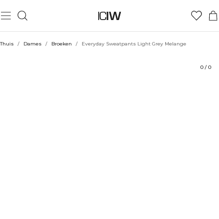
Product
Technische aspecten
Beoordelingen
Duurzaamheid
Stijl met
Thuis
/
Dames
/
Broeken
/
Everyday Sweatpants Light Grey Melange
0
/
0