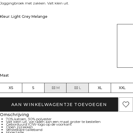
Joggingbroek met zakken. Valt klein uit.
Kleur: Light Grey Melange
Maat
XS
S
M
L
XL
XXL
AAN WINKELWAGENTJE TOEVOEGEN
Omschrijving
70% katoen, 30% polyester
Valt klein uit, we raden aan een maat groter te bestellen
Geborduurd ICIW-logo op de voorkant
Open zijzakken
Verstelbare tailleband
Hoge taille