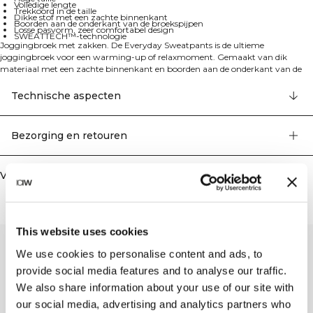
Volledige lengte
Trekkoord in de taille
Dikke stof met een zachte binnenkant
Boorden aan de onderkant van de broekspijpen
Losse pasvorm, zeer comfortabel design
SWEATTECH™-technologie
Joggingbroek met zakken. De Everyday Sweatpants is de ultieme
joggingbroek voor een warming-up of relaxmoment. Gemaakt van dik
materiaal met een zachte binnenkant en boorden aan de onderkant van de
broekspijpen, biedt deze broek optimaal comfort. De relaxte pasvorm en hoge
taille zorgen voor een geweldige fit. De tailleband is voorzien van een
Technische aspecten
trekkoord en er zijn twee handige open zakken. Geborduurd ICIW-logo op de
voorkant. SWEATTECH™. Verstelbare tailleband. Hoge taille. Volledige lengte.
Valt klein uit, we raden aan een maat groter te bestellen. 70% katoen, 30%
Bezorging en retouren
polyester.
Vergelijkbare producten
This website uses cookies
We use cookies to personalise content and ads, to
provide social media features and to analyse our traffic.
We also share information about your use of our site with
our social media, advertising and analytics partners who