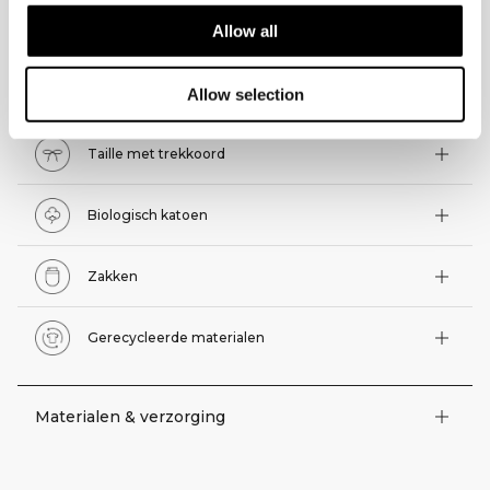
TECHNISCHE ASPECTEN
Allow all
Technische functies
Allow selection
Taille met trekkoord
Biologisch katoen
Zakken
Gerecycleerde materialen
Materialen & verzorging