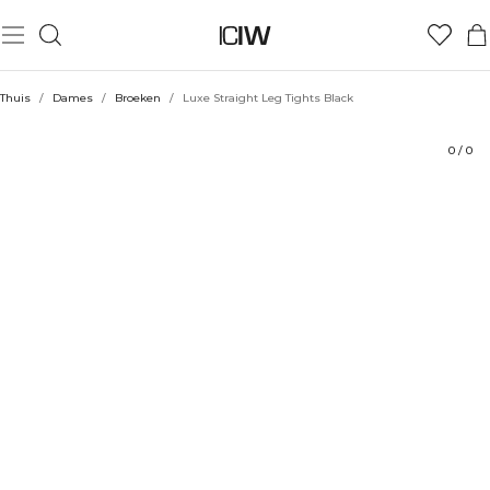
Product
Technische aspecten
Beoordelingen
Stijl met
Thuis
/
Dames
/
Broeken
/
Luxe Straight Leg Tights Black
0
/
0