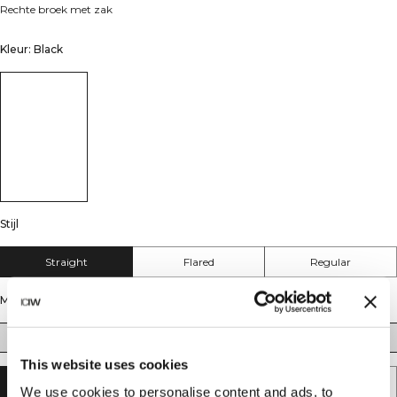
Rechte broek met zak
Kleur: Black
Stijl
Straight
Flared
Regular
Maat
XS
S
M
L
XL
XXL
This website uses cookies
AAN WINKELWAGENTJE TOEVOEGEN
We use cookies to personalise content and ads, to