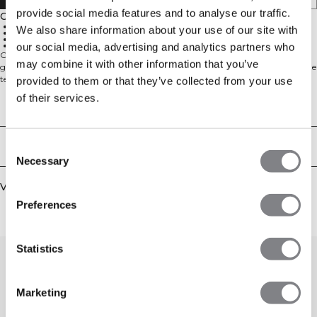
provide social media features and to analyse our traffic.
Omschrijving
81% gerecycled polyester, 19% elastaan
We also share information about your use of our site with
Hoge taille
Superzacht materiaal
Zijzak
our social media, advertising and analytics partners who
Onderdeel van de Luxe-collectie, deze hoge taille straight leg tights zijn
may combine it with other information that you’ve
gemaakt van een ultrazacht, lichaamsvolgend materiaal met een geborstelde
textuur die glad aanvoelt op de huid. De V-vormige tailleband creëert een
provided to them or that they’ve collected from your use
flatterende silhouet, terwijl de discrete zijzak subtiele functionaliteit toevoegt.
of their services.
Ontworpen met een moderne maar tijdloze look, zijn de Luxe Straight Leg
Technische aspecten
Tights gemaakt van gerecycled, squat-proof materiaal dat met je
meebeweegt tijdens elke activiteit.
Bezorging en retouren
Consent
Necessary
Selection
Vergelijkbare producten
Preferences
Statistics
Marketing