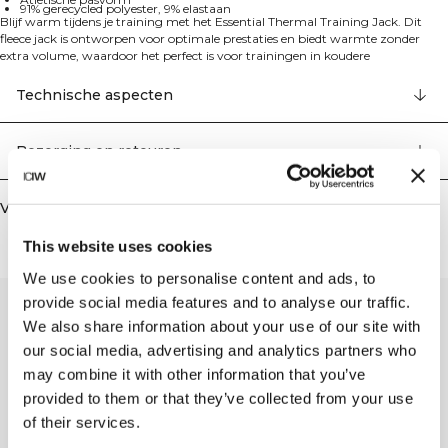
91% gerecycled polyester, 9% elastaan
Blijf warm tijdens je training met het Essential Thermal Training Jack. Dit
fleece jack is ontworpen voor optimale prestaties en biedt warmte zonder
extra volume, waardoor het perfect is voor trainingen in koudere
omstandigheden. De atletische pasvorm zorgt voor een gestroomlijnd
silhouet, terwijl de ritszakken je persoonlijke spullen veilig opbergen. 91%
Technische aspecten
Gerecycled Polyester, 9% Elastaan
Bezorging en retouren
Vergelijkbare producten
This website uses cookies
We use cookies to personalise content and ads, to
provide social media features and to analyse our traffic.
We also share information about your use of our site with
our social media, advertising and analytics partners who
may combine it with other information that you’ve
provided to them or that they’ve collected from your use
of their services.