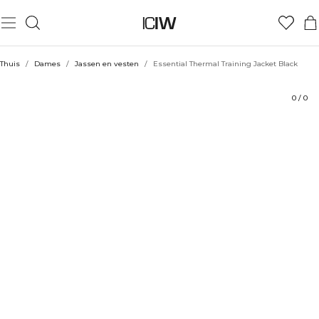
Product
Technische aspecten
Beoordelingen
Duurzaamheid
Stijl met
Thuis
/
Dames
/
Jassen en vesten
/
Essential Thermal Training Jacket Black
0
/
0