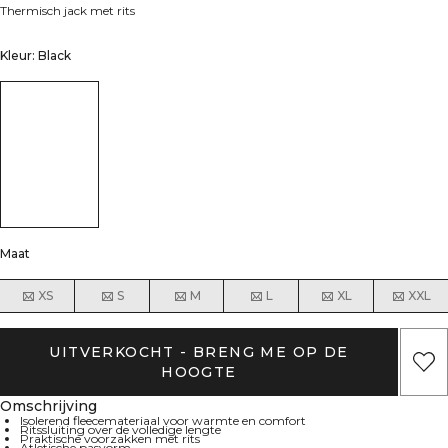
Thermisch jack met rits
Kleur: Black
Maat
XS
S
M
L
XL
XXL
UITVERKOCHT - BRENG ME OP DE
HOOGTE
Omschrijving
Isolerend fleecemateriaal voor warmte en comfort
Ritssluiting over de volledige lengte
Praktische voorzakken met rits
Atletische pasvorm