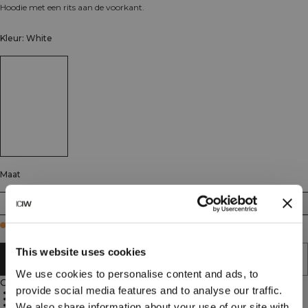
Hoodie met een rits aan de voorkant.
Kleur: White
Maat
XS
S
M
L
XL
XXL
Few in stock
This website uses cookies
AAN WINKELWAGENTJE TOEVOEGEN
We use cookies to personalise content and ads, to
Omschrijving
provide social media features and to analyse our traffic.
60% katoen, 35% polyester, 5% elastaan
ICIW-logo op de voorkant
Open steekzakken aan de voorkant
We also share information about your use of our site with