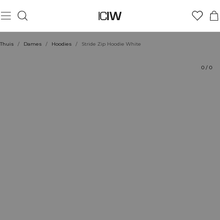
Product
Technische aspecten
Beoordelingen
Stijl met
Thuis
/
Dames
/
Hoodies
/
Stride Zip Hoodie White
0
/
0