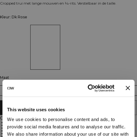
Cropped trui met lange mouwen en ¼-rits. Verstelbaar in de taille.
Kleur: Dk Rose
Maat
XS
S
M
L
XL
XXL
AAN WINKELWAGENTJE TOEVOEGEN
This website uses cookies
Omschrijving
We use cookies to personalise content and ads, to
Lange mouwen en korte pasvorm
Zacht en dun materiaal voor comfort
provide social media features and to analyse our traffic.
Elastische tailleband verstelbaar aan de binnenkant
Duimgaten aan de uiteinden van de mouwen
Raglanmouwen voor volledige bewegingsvrijheid
We also share information about your use of our site with
ICIW-logo op de voorkant