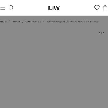
Product
Technische aspecten
Beoordelingen
Stijl met
Thuis
/
Dames
/
Longsleeves
/
Define Cropped 1/4 Zip Adjustable Dk Rose
0
/
0