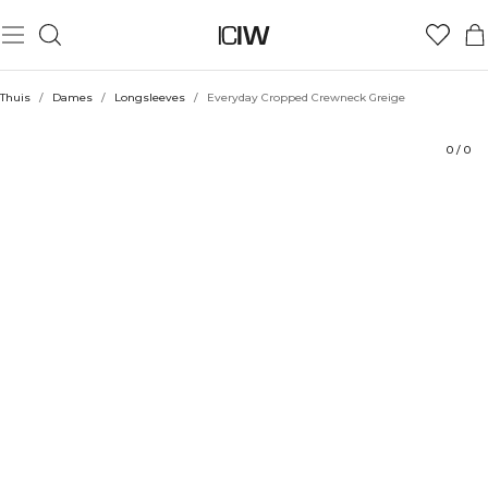
Product
Technische aspecten
Beoordelingen
Duurzaamheid
Stijl met
Thuis
/
Dames
/
Longsleeves
/
Everyday Cropped Crewneck Greige
0
/
0