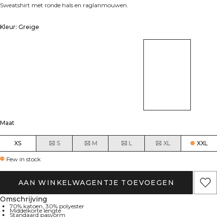
Sweatshirt met ronde hals en raglanmouwen.
Kleur: Greige
Maat
XS
S
M
L
XL
XXL
Few in stock
AAN WINKELWAGENTJE TOEVOEGEN
Omschrijving
70% katoen, 30% polyester
Middelkorte lengte
Standaard pasvorm