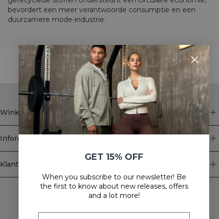
gerecyclede stoffen ondersteunt een circulaire economie,
bevordert een meer verantwoorde consumptie en een
duurzamere mode-industrie.
STYLE WITH
Winkel
Informatie
GET 15% OFF
Klantenservice
When you subscribe to our newsletter! Be
Newsletter
the first to know about new releases, offers
and a lot more!
Schrijf je voor onze nieuwsbrief! Ontvang exclusieve
aanbiedingen, ons laatste nieuws en nog veel meer.