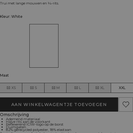
Trui met lange mouwen en ¼-rits.
Kleur: White
Maat
XS
S
M
L
XL
XXL
AAN WINKELWAGENTJE TOEVOEGEN
Omschrijving
Ademend materiaal
Halve rits aan de voorkant
Reflexerend ICIW-logo op de borst
Duimgaten
82% gerecycled polyester, 18% elastaan