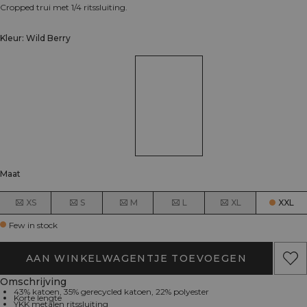
Cropped trui met 1/4 ritssluiting.
Kleur: Wild Berry
Maat
XS
S
M
L
XL
XXL
Few in stock
AAN WINKELWAGENTJE TOEVOEGEN
Omschrijving
43% katoen, 35% gerecycled katoen, 22% polyester
Korte lengte
YKK metalen ritssluiting