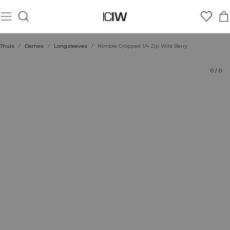
Product
Technische aspecten
Beoordelingen
Duurzaamheid
Stijl met
Thuis
/
Dames
/
Longsleeves
/
Nimble Cropped 1/4 Zip Wild Berry
0
/
0