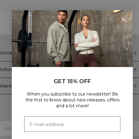
STYLE WITH
Winkel
Informatie
GET 15% OFF
Klantenservice
When you subscribe to our newsletter! Be
Newsletter
the first to know about new releases, offers
and a lot more!
Schrijf je voor onze nieuwsbrief! Ontvang exclusieve
aanbiedingen, ons laatste nieuws en nog veel meer.