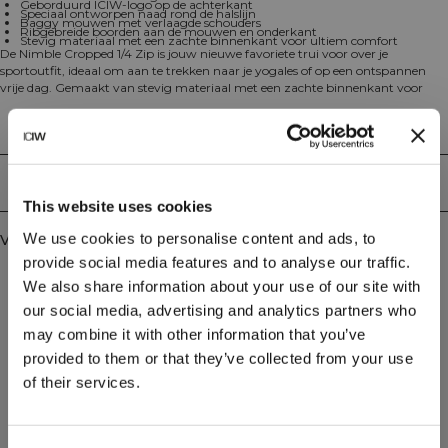
Geborduurd ICIW-logo op de achterkant
Speciaal ontworpen naad rond de halslijn
Baggy mouwen met verlaagde schouders
Ribgebreide boorden aan de mouwen en onderkant
Stevig materiaal met een zachte binnenkant voor ultiem comfort
De Nimble Cropped 1/4 Zip is jouw nieuwe favoriete trui voor over je
sportoutfit, ideaal om aan te trekken naar je yogales of op een ontspannen
vrije dag. Gemaakt van stevig materiaal met een zachte binnenkant voor
ultiem comfort. De speciaal ontworpen naad rond de halslijn en de baggy
mouwen met verlaagde schouders geven een edgy look. Afgewerkt met
Technische aspecten
ribgebreide boorden aan de mouwen en onderkant. Geborduurd ICIW-logo
op de achterkant, metalen YKK-rits aan de voorkant, korte lengte.
Verkrijgbaar in verschillende kleuren. Maak je outfit compleet met andere
Bezorging en retouren
items uit de Nimble-collectie! 43% katoen, 35% gerecycled katoen, 22%
This website uses cookies
polyester.
We use cookies to personalise content and ads, to
Vergelijkbare producten
provide social media features and to analyse our traffic.
We also share information about your use of our site with
our social media, advertising and analytics partners who
may combine it with other information that you’ve
provided to them or that they’ve collected from your use
of their services.