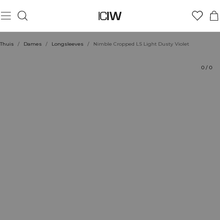
Product
Technische aspecten
Beoordelingen
Duurzaamheid
Stijl met
Thuis
/
Dames
/
Longsleeves
/
Nimble Cropped LS Light Dusty Violet
0
/
0