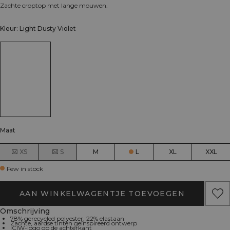
Zachte croptop met lange mouwen.
Kleur: Light Dusty Violet
Maat
XS
S
M
L
XL
XXL
Few in stock
AAN WINKELWAGENTJE TOEVOEGEN
Omschrijving
78% gerecycled polyester, 22% elastaan
Zachte, aardse tinten geïnspireerd ontwerp
ICIW-logo op de achterkant