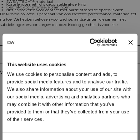
SWEATTECH™-materiaal
Korte lengte met licht geborstelde afwerking
Geschikt voor intensieve trainingen
Niet aanbevolen voor contact met harde of scherpe oppervlakken
De Nimble-collectie is gemaakt van ons zachtste performance-materiaal tot
nu toe. We hebben gekozen voor zachte, aardse tinten, die samen met
subtiele logo's ervoor zorgen dat deze kleding geschikt is voor elke
gelegenheid. De gehele collectie is ideaal voor yoga en pilates. ICIW-logo op de
achterkant. SWEATTECH™. Korte lengte. Het licht geborstelde materiaal is
Technische aspecten
ideaal voor intensieve trainingen. We adviseren echter om activiteiten te
vermijden waarbij de legging voortdurend in contact komt met harde of
scherpe materialen, zoals de ruwe oppervlakken van barbells. Verkrijgbaar in
Bezorging en retouren
verschillende kleuren. Maak je outfit compleet met andere items uit de
Nimble-collectie! 78% gerecycled polyester, 22% elastaan.
This website uses cookies
Vergelijkbare producten
We use cookies to personalise content and ads, to
provide social media features and to analyse our traffic.
We also share information about your use of our site with
our social media, advertising and analytics partners who
may combine it with other information that you’ve
provided to them or that they’ve collected from your use
of their services.