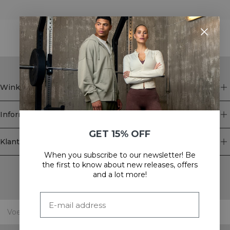
STYLE WITH
Winkel
Informatie
GET 15% OFF
Klantenservice
When you subscribe to our newsletter! Be
Newsletter
the first to know about new releases, offers
and a lot more!
Schrijf je voor onze nieuwsbrief! Ontvang exclusieve
aanbiedingen, ons laatste nieuws en nog veel meer.