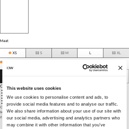
Maat
XS
S
M
L
XL
Few in stock
AAN WINKELWAGENTJE TOEVOEGEN
Omschrijving
This website uses cookies
Cropped fit
Verstelbaar scrunch detail aan de voorkant
Hoogwaardige stoffen uit Europa
We use cookies to personalise content and ads, to
Klein ICIW-logo op de voorkant
Goede ventilatie
77% polyamide, 23% elastaan
provide social media features and to analyse our traffic.
Ontdek Scrunch, een stijlvol product in ons assortiment dat je
We also share information about your use of our site with
lichaamscontouren op een flatterende manier benadrukt. Gemaakt van
zacht, ademend materiaal dat heerlijk aanvoelt, is deze scrunchtrui de
our social media, advertising and analytics partners who
perfecte keuze voor al je work-outs. Wat wil je nog meer van je sportkleding?
may combine it with other information that you’ve
Klein ICIW-logo op de voorkant, verstelbaar scrunch detail op de voorkant, V-
Technische aspecten