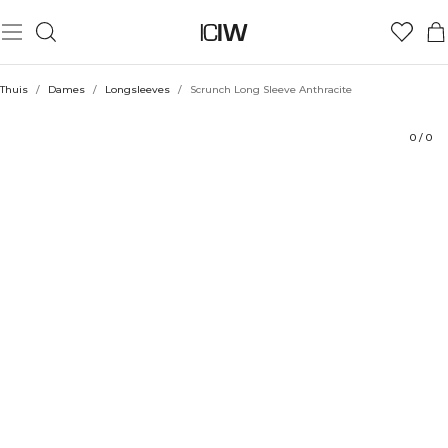
Product
Technische aspecten
Beoordelingen
Stijl met
Thuis
/
Dames
/
Longsleeves
/
Scrunch Long Sleeve Anthracite
0
/
0