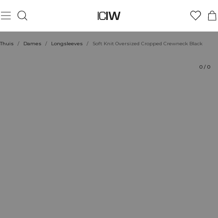
Product
Technische aspecten
Beoordelingen
Stijl met
Thuis
/
Dames
/
Longsleeves
/
Soft Knit Oversized Cropped Crewneck Black
0
/
0