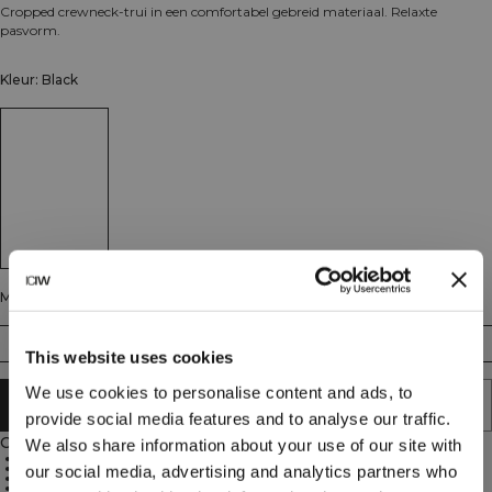
Cropped crewneck-trui in een comfortabel gebreid materiaal. Relaxte
pasvorm.
Kleur: Black
Maat
XS
S
M
L
XL
XXL
This website uses cookies
We use cookies to personalise content and ads, to
AAN WINKELWAGENTJE TOEVOEGEN
provide social media features and to analyse our traffic.
Omschrijving
We also share information about your use of our site with
90% katoen, 10% elastaan
680 GSM dik geribbeld materiaal
our social media, advertising and analytics partners who
Geborduurd ICIW-logo
Relaxte pasvorm