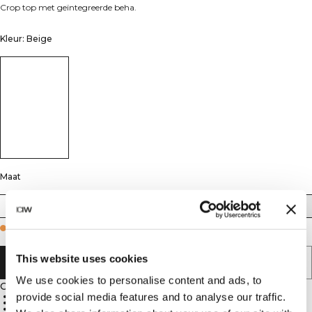
Crop top met geïntegreerde beha.
Kleur: Beige
Maat
XS
S
M
L
XL
XXL
Few in stock
This website uses cookies
AAN WINKELWAGENTJE TOEVOEGEN
We use cookies to personalise content and ads, to
Omschrijving
provide social media features and to analyse our traffic.
65% polyester, 30% katoen, 5% elastaan
Geïntegreerde beha met voorgevormde cups
Ondersteunende band onder de buste