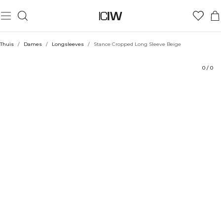
Product
Technische aspecten
Beoordelingen
Stijl met
Thuis
/
Dames
/
Longsleeves
/
Stance Cropped Long Sleeve Beige
0
/
0