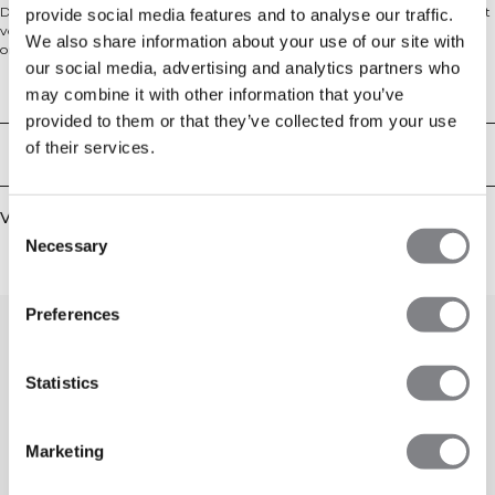
Deze biker shorts zijn gemaakt van ons zachtste materiaal tot nu toe, perfect
provide social media features and to analyse our traffic.
voor verschillende trainingsactiviteiten zoals yoga, powerwalks en
We also share information about your use of our site with
ontspanning. Door de zachte aard van de stof raden we aan om contact met
our social media, advertising and analytics partners who
scherpe voorwerpen, klittenband en halters te vermijden. De hoge taille zorgt
voor optimale ondersteuning tijdens je workout. De shorts bieden 360°
Technische aspecten
may combine it with other information that you’ve
bewegingsvrijheid, zijn voorzien van het ICIW-logo, verkrijgbaar in
provided to them or that they’ve collected from your use
verschillende kleuren en hebben een hoge taille design met een
binnenbeenlengte van 20 cm. 75% Nylon, 25% Elastan.
of their services.
Bezorging en retouren
Vergelijkbare producten
Consent
Necessary
Selection
Preferences
Statistics
Marketing