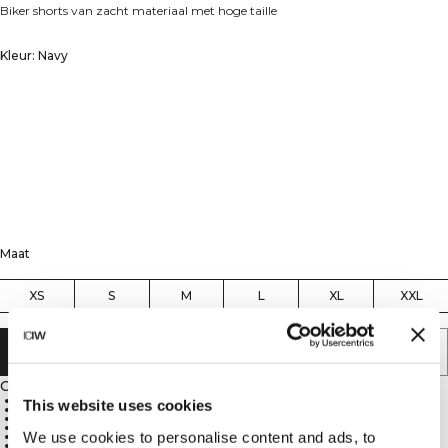
Biker shorts van zacht materiaal met hoge taille
Kleur: Navy
Maat
XS
S
M
L
XL
XXL
AAN WINKELWAGENTJE TOEVOEGEN
Omschrijving
360° bewegingsvrijheid
This website uses cookies
ICIW-logo
Verkrijgbaar in meerdere kleuren
Hoge taille
We use cookies to personalise content and ads, to
20 cm binnenbeenlengte
75% Nylon, 25% Spandex