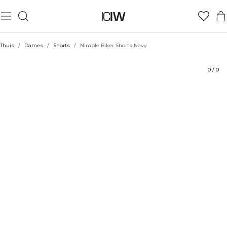
Product
Technische aspecten
Beoordelingen
Stijl met
Thuis
/
Dames
/
Shorts
/
Nimble Biker Shorts Navy
0
/
0