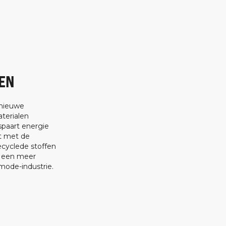
EN
 nieuwe
terialen
spaart energie
at met de
ecyclede stoffen
t een meer
ode-industrie.