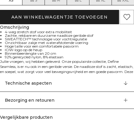
XS
S
M
L
XL
XXL
AAN WINKELWAGENTJE TOEVOEGEN
Omschrijving
4-weg stretch stof voor extra mobiliteit
Zachte, rekbare en duurzame naadloze geribde stof
SWEATTECH™ technologie voor vochtregulatie
Onzichtbaar zakje met waterafstotende voering
Hoge taille voor een comfortabele pasvorm
ICIW-logo op de heup
Binnenbeenlengte van 20 cm
92% gerecycled nylon, 8% elastaan
Jullie vroegen, wij hebben geleverd. Onze populairste collectie, Define
Seamless, is er nu ook in een geribde versie. De naadloze stof is zacht, elastisch,
en soepel, wat zorgt voor veel bewegingsvrijheid en een goede pasvorm. Deze
collectie, met een ruim assortiment aan leggings, sport-bh's en topjes in
trendy kleuren, is perfect voor verschillende soorten work-outs. ICIW-logo op
Technische aspecten
linkerheup. Hoge taille voor een perfecte pasvorm. Binnenbeenlengte 20 cm.
Zakje met onzichtbare rits en waterafstotende voering op achterkant van de
tailleband. 4-way stretch stof met de nieuwste naadloze technologie voor
Bezorging en retouren
meer mobiliteit tijdens je work-out. SWEATTECH™. Elastische en duurzame
stoffen. 92% gerecycled nylon, 8% elastaan.
Vergelijkbare producten