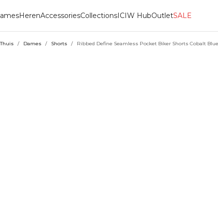
ames
Heren
Accessories
Collections
ICIW Hub
Outlet
SALE
Thuis
/
Dames
/
Shorts
/
Ribbed Define Seamless Pocket Biker Shorts Cobalt Blu