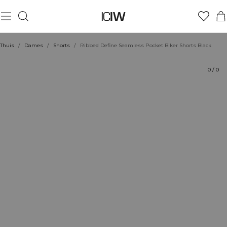
Product
Technische aspecten
Beoordelingen
Duurzaamheid
Stijl met
Thuis
/
Dames
/
Shorts
/
Ribbed Define Seamless Pocket Biker Shorts Black
0
/
0