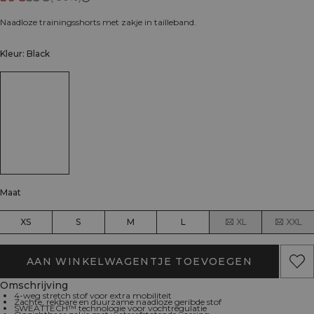
Naadloze trainingsshorts met zakje in tailleband.
Kleur: Black
Maat
XS
S
M
L
XL
XXL
AAN WINKELWAGENTJE TOEVOEGEN
Omschrijving
4-weg stretch stof voor extra mobiliteit
Zachte, rekbare en duurzame naadloze geribde stof
SWEATTECH™ technologie voor vochtregulatie