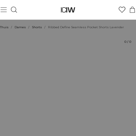
Product
Technische aspecten
Beoordelingen
Duurzaamheid
Stijl met
Thuis
/
Dames
/
Shorts
/
Ribbed Define Seamless Pocket Shorts Lavender
0
/
0