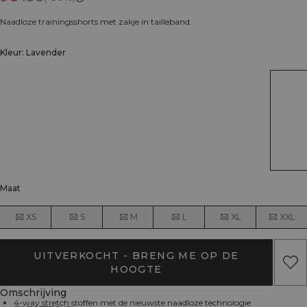
Naadloze trainingsshorts met zakje in tailleband.
Kleur: Lavender
Maat
XS
S
M
L
XL
XXL
UITVERKOCHT - BRENG ME OP DE
HOOGTE
Omschrijving
4-way stretch stoffen met de nieuwste naadloze technologie