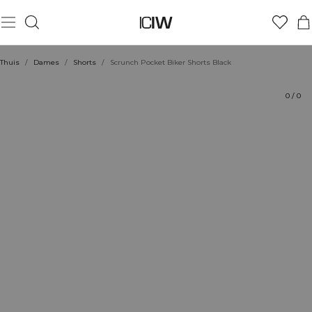
Product
Technische aspecten
Beoordelingen
Stijl met
Thuis
/
Dames
/
Shorts
/
Scrunch Pocket Biker Shorts Black
0
/
0