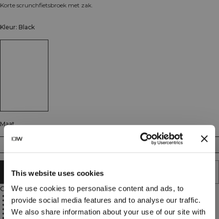
Korte scrunchfietsbroek met zak.
Kleur: Black
Maat
XS
S
M
L
XL
AAN WINKELWAGENTJE TOEVOEGEN
This website uses cookies
We use cookies to personalise content and ads, to
Omschrijving
Scrunch detail dat je vormen benadrukt
provide social media features and to analyse our traffic.
Hoge taille ontwerp
Goede ventilatie
Praktisch telefoonzakje
We also share information about your use of our site with
77% polyamide, 23% elastaan
Gemaakt in de EU met hoogwaardige Europese stoffen