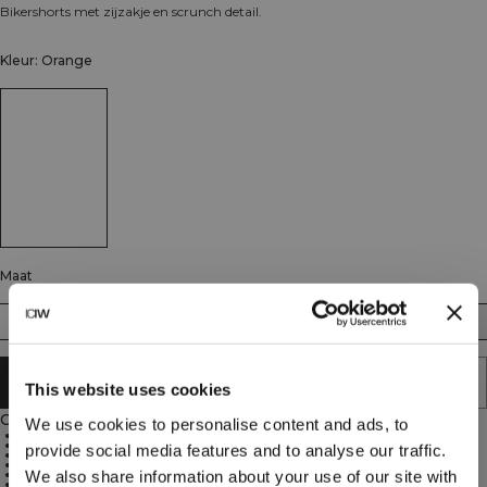
Bikershorts met zijzakje en scrunch detail.
Kleur: Orange
Maat
XS
S
M
L
XL
XXL
AAN WINKELWAGENTJE TOEVOEGEN
This website uses cookies
Omschrijving
We use cookies to personalise content and ads, to
77% nylon, 23% elastaan
SWEATTECH™ technologie
provide social media features and to analyse our traffic.
Hoge taille met elastiek voor een perfecte pasvorm
Scrunch detail op de achterkant
Telefoonzak aan de zijkant
We also share information about your use of our site with
ICIW-logo op de voorkant, heup