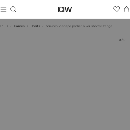
Product
Technische aspecten
Beoordelingen
Stijl met
Thuis
/
Dames
/
Shorts
/
Scrunch V-shape pocket biker shorts Orange
0
/
0