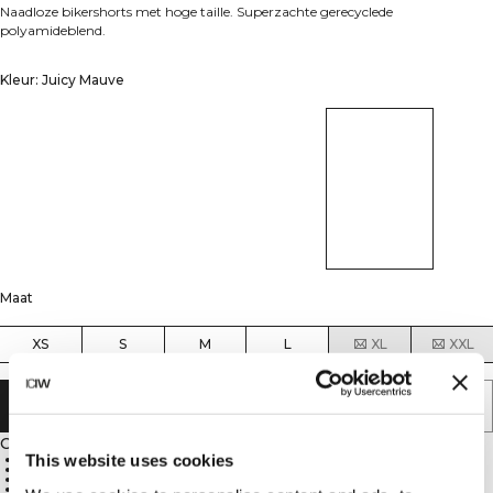
Naadloze bikershorts met hoge taille. Superzachte gerecyclede
polyamideblend.
Kleur: Juicy Mauve
Maat
XS
S
M
L
XL
XXL
AAN WINKELWAGENTJE TOEVOEGEN
Omschrijving
This website uses cookies
Naadloze constructie
Hoge taille
Superzacht gevoel
92% gerecycled polyamide, 8% elastan