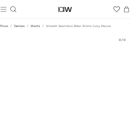
Product
Technische aspecten
Beoordelingen
Stijl met
Thuis
/
Dames
/
Shorts
/
Smooth Seamless Biker Shorts Juicy Mauve
0
/
0