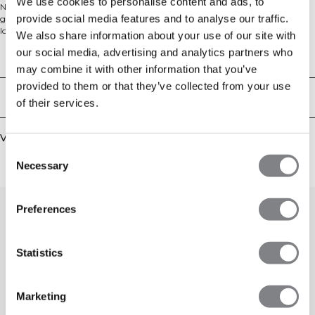
We use cookies to personalise content and ads, to
Naadloze bikershorts met een hoge taille. Smooth Seamless Biker Shorts zijn
provide social media features and to analyse our traffic.
gemaakt van superzachte jersey voor een tweede‑huidgevoel en een gladde
look. De naadloze constructie biedt veel stretch en comfort met minimale
We also share information about your use of our site with
afleiding, terwijl de hoge tailleband goed blijft zitten bij elke squat en elke pas.
our social media, advertising and analytics partners who
Afgewerkt met een strakke, zakloze uitvoering en gerecyclede vezels voor een
Technische aspecten
meer verantwoorde keuze. 92% gerecycled polyamide, 8% elastaan.
may combine it with other information that you’ve
provided to them or that they’ve collected from your use
Bezorging en retouren
of their services.
Vergelijkbare producten
Consent
Necessary
Selection
Preferences
Statistics
Marketing