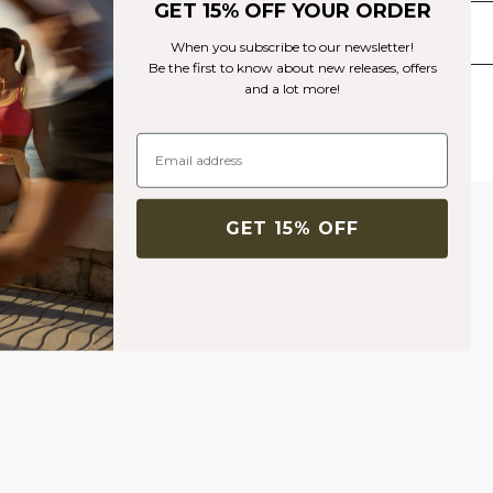
versterken je natuurlijke vormen. 92% gerecycled nylon, 8% elastaan.
GET 15% OFF YOUR ORDER
Bezorging en retouren
When you subscribe to our newsletter!
Be the first to know about new releases, offers
and a lot more!
Vergelijkbare producten
GET 15% OFF