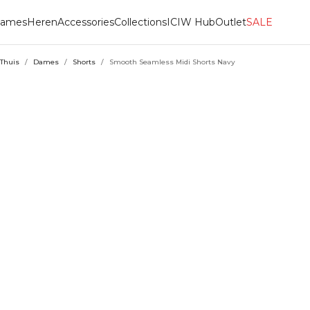
ames
Heren
Accessories
Collections
ICIW Hub
Outlet
SALE
Thuis
/
Dames
/
Shorts
/
Smooth Seamless Midi Shorts Navy