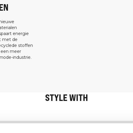
EN
 nieuwe
terialen
spaart energie
at met de
ecyclede stoffen
t een meer
ode-industrie.
STYLE WITH
Informatie
Klantenservice