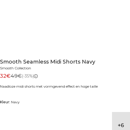
Smooth Seamless Midi Shorts Navy
Smooth Collection
32€
49€
(-35%)
Naadloze midi shorts met vormgevend effect en hoge taille
Kleur:
Navy
+
6