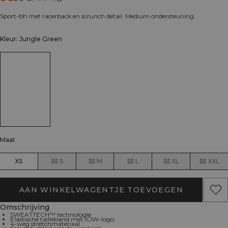
Sport-bh met racerback en scrunch detail. Medium ondersteuning.
Kleur: Jungle Green
Maat
XS
S
M
L
XL
XXL
AAN WINKELWAGENTJE TOEVOEGEN
Omschrijving
SWEATTECH™ technologie
Elastische tailleband met ICIW-logo
4-weg stretchmateriaal