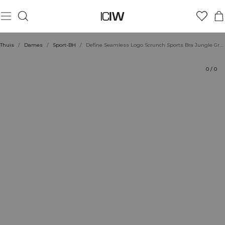
Product
Technische aspecten
Beoordelingen
Duurzaamheid
Stijl met
Thuis
/
Dames
/
Sport-BH
/
Define Seamless Logo Scrunch Sports Bra Jungle Green
0
/
0