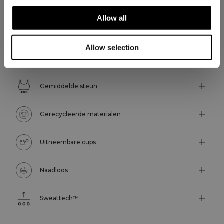
Allow all
Technische functies
Allow selection
4-way stretch
Gemiddelde steun
Gerecycleerde materialen
Uitneembare cups
Naadloos
Sweattech™