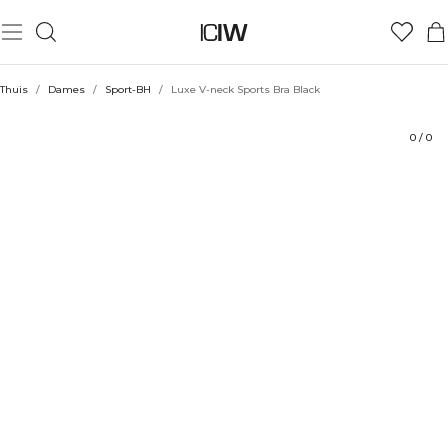
Product
Technische aspecten
Beoordelingen
Stijl met
Thuis
/
Dames
/
Sport-BH
/
Luxe V-neck Sports Bra Black
0
/
0