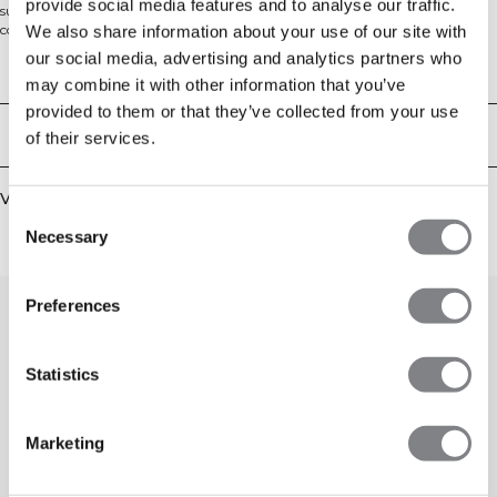
provide social media features and to analyse our traffic.
superzachte, aansluitende stof met een zachte brushed handfeel voor ultiem
comfort. Het diepe V-hals design en de crossback bandjes bieden lichte
We also share information about your use of our site with
ondersteuning, terwijl de afneembare cups voor veelzijdigheid zorgen. Met
our social media, advertising and analytics partners who
een moderne maar tijdloze uitstraling, is deze sportbeha gemaakt van
Technische aspecten
may combine it with other information that you’ve
gerecycleerde, elastische stof die met je meebeweegt tijdens workouts met
lichte impact of voor dagelijks gebruik.
provided to them or that they’ve collected from your use
Bezorging en retouren
of their services.
Vergelijkbare producten
Consent
Necessary
Selection
0
/
0
Preferences
Statistics
Marketing