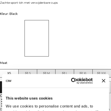
Zachte sport-bh met verwijderbare cups
Kleur: Black
Maat
XS
S
M
L
XL
XXL
AAN WINKELWAGENTJE TOEVOEGEN
Omschrijving
This website uses cookies
81% gerecycled polyester, 19% elastaan
Lichte ondersteuning
Verwijderbare cups
We use cookies to personalise content and ads, to
Diepe V-hals
Dit sportbeha-model is onderdeel van de Luxe-collectie en is gemaakt van een