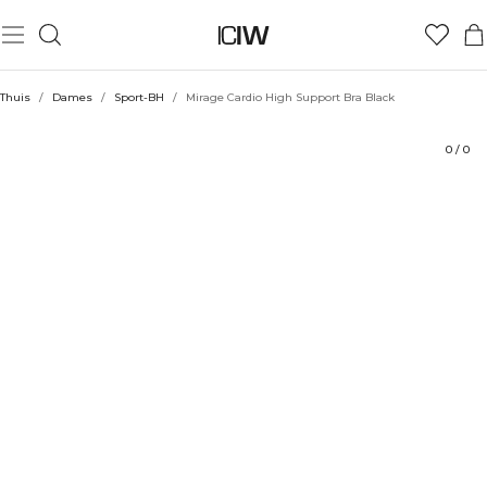
Product
Beoordelingen
Stijl met
Thuis
/
Dames
/
Sport-BH
/
Mirage Cardio High Support Bra Black
0
/
0