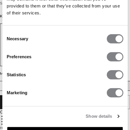
Sport-bh met hoge ondersteuning voor cardio. Nauwsluitende pasvorm.
provided to them or that they’ve collected from your use
of their services.
Kleur: Black
Consent
Necessary
Selection
Preferences
Maat
Statistics
XS
S
M
L
XL
XXL
Marketing
AAN WINKELWAGENTJE TOEVOEGEN
Omschrijving
Show details
Hoge ondersteuning
Vochtafvoerend
Voorgevormde cups
Verstelbare bandjes
High-support sportbeha, gemaakt voor high-impact cardio. Het