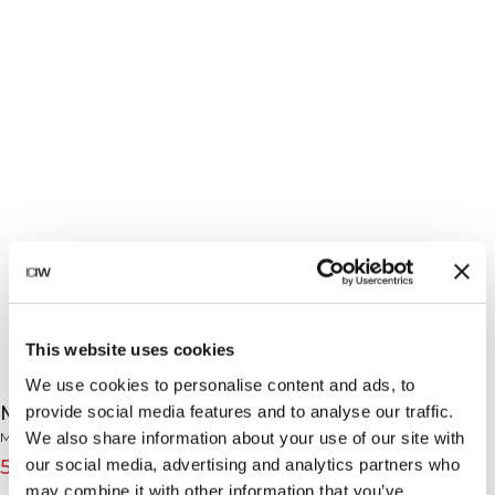
This website uses cookies
We use cookies to personalise content and ads, to
Mirage Cardio High Support Bra Black
provide social media features and to analyse our traffic.
We also share information about your use of our site with
Mirage Collection
our social media, advertising and analytics partners who
55€
69€
(-20%)
may combine it with other information that you’ve