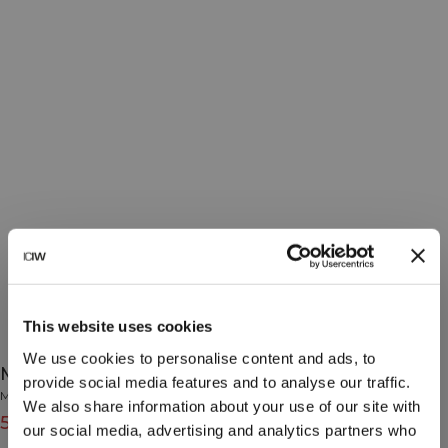
This website uses cookies
We use cookies to personalise content and ads, to
Mirage Cardio High Support Bra Petal Pink
provide social media features and to analyse our traffic.
Mirage Collection
We also share information about your use of our site with
55€
69€
(-20%)
our social media, advertising and analytics partners who