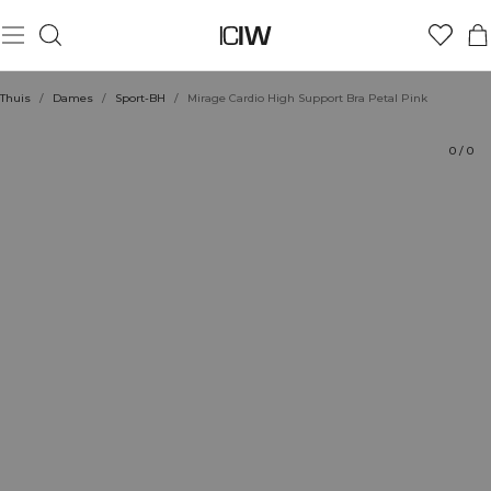
Product
Beoordelingen
Stijl met
Thuis
/
Dames
/
Sport-BH
/
Mirage Cardio High Support Bra Petal Pink
0
/
0