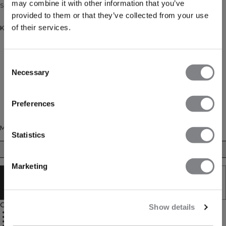
may combine it with other information that you’ve
Sport-bh met hoge ondersteuning voor cardio. Nauwsluitende pasvorm.
provided to them or that they’ve collected from your use
of their services.
Kleur: Petal Pink
Consent
Necessary
Selection
Preferences
Maat
Statistics
XS
S
M
L
XL
XXL
Marketing
BINNENKORT BESCHIKBAAR - BRENG
ME OP DE HOOGTE
Omschrijving
Show details
Hoge ondersteuning
Vochtafvoerend
Voorgevormde cups
Verstelbare bandjes