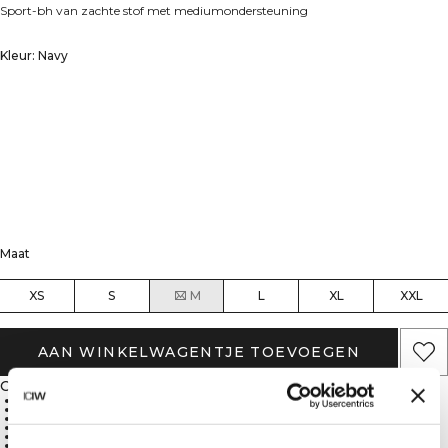
Sport-bh van zachte stof met mediumondersteuning
Kleur: Navy
Maat
XS
S
M
L
XL
XXL
AAN WINKELWAGENTJE TOEVOEGEN
Omschrijving
ICIW-logo
SWEATTECH™-technologie
Uitneembare cups
Medium ondersteuning
75% nylon, 25% elastaan
Zacht en duurzaam materiaal