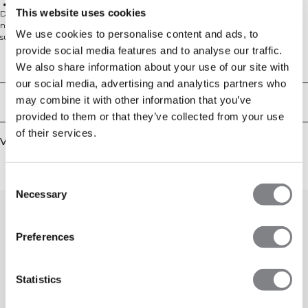
Niet aanbevolen voor gebruik op harde of scherpe oppervlakken
This website uses cookies
De Nimble-collectie is gemaakt van ons zachtste performance-materiaal tot
nu toe. We hebben gekozen voor zachte, aardse tinten, die samen met
We use cookies to personalise content and ads, to
subtiele logo's ervoor zorgen dat deze kleding geschikt is voor elke
gelegenheid. De gehele collectie is ideaal voor yoga en pilates. ICIW-logo op de
provide social media features and to analyse our traffic.
voorkant, uitneembare cups, medium ondersteuning, SWEATTECHTM. Het
Technische aspecten
We also share information about your use of our site with
licht geborstelde materiaal is ideaal voor intensieve trainingen. We adviseren
our social media, advertising and analytics partners who
echter om activiteiten te vermijden waarbij de legging voortdurend in contact
komt met harde of scherpe materialen, zoals de ruwe oppervlakken van
may combine it with other information that you’ve
Bezorging en retouren
barbells. Verkrijgbaar in verschillende kleuren. Maak je outfit compleet met
provided to them or that they’ve collected from your use
andere items uit de Nimble-collectie! 75% nylon, 25% elastaan.
of their services.
Vergelijkbare producten
Consent
Necessary
Selection
Preferences
Statistics