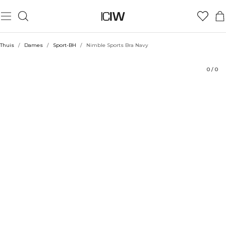
Product
Technische aspecten
Beoordelingen
Stijl met
Thuis
/
Dames
/
Sport-BH
/
Nimble Sports Bra Navy
0
/
0