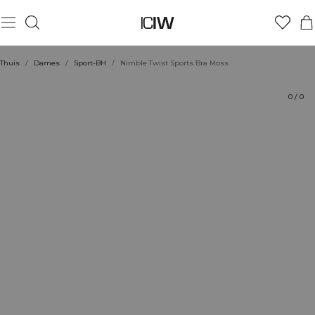
Product
Beoordelingen
Stijl met
Thuis
/
Dames
/
Sport-BH
/
Nimble Twist Sports Bra Moss
0
/
0