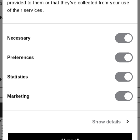
provided to them or that they’ve collected from your use
Superzachte sport-bh met uitneembare cups
of their services.
Kleur: Moss
Consent
Necessary
Selection
Preferences
Statistics
Maat
XS
S
M
L
XL
XXL
Marketing
AAN WINKELWAGENTJE TOEVOEGEN
Omschrijving
Show details
Ultrazachte stof voor langdurig comfort
Vier-weg stretch
Lichte ondersteuning
Uitneembare cups voor aanpasbare bedekking
75% Nylon, 25% Elastaan