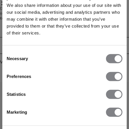
Comfortabel en elastisch materiaal
Volledig gevoerd aan de voorkant, zonder cups
We also share information about your use of our site with
De Scrunch Sports Bra is de verbeterde versie van ons originele Scrunch-
our social media, advertising and analytics partners who
ontwerp. Het materiaal is comfortabel en elastisch voor volledige
bewegingsvrijheid. De sport-bh is volledig gevoerd aan de voorkant en heeft
may combine it with other information that you’ve
geen cups, voor optimaal comfort. Verstelbare bandjes voor een perfecte
provided to them or that they’ve collected from your use
pasvorm. Scrunch en sleutelgat detail aan de voorkant voor een flatterende
Technische aspecten
of their services.
look. 77% nylon, 23% elastaan
Bezorging en retouren
Consent
Necessary
Selection
Vergelijkbare producten
Preferences
Statistics
Marketing