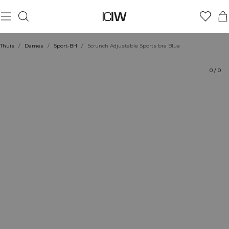
Product
Technische aspecten
Beoordelingen
Stijl met
Thuis
/
Dames
/
Sport-BH
/
Scrunch Adjustable Sports bra Blue
0
/
0