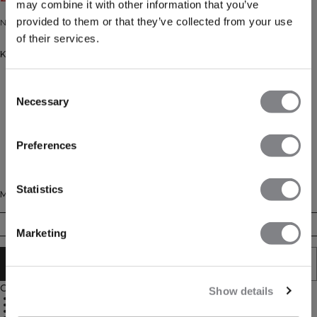
may combine it with other information that you’ve
provided to them or that they’ve collected from your use
Naadloze sport-bh met open rug, lichte ondersteuning.
of their services.
Kleur: Pastel Lilac
Consent
Necessary
Selection
Preferences
Statistics
Maat
XS
S
M
L
XL
XXL
Marketing
AAN WINKELWAGENTJE TOEVOEGEN
Omschrijving
Show details
Naadloze constructie
Open rug
Lichte ondersteuning