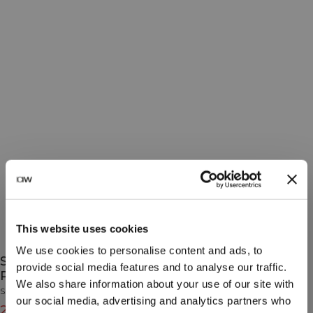
This website uses cookies
We use cookies to personalise content and ads, to
Smooth Seamless Open-Back Sports Bra
provide social media features and to analyse our traffic.
Pastel Lilac
We also share information about your use of our site with
Smooth Collection
our social media, advertising and analytics partners who
27€
45€
(-40%)