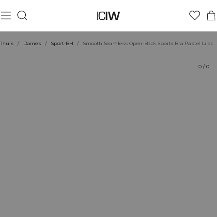
Product
Beoordelingen
Stijl met
Thuis
/
Dames
/
Sport-BH
/
Smooth Seamless Open-Back Sports Bra Pastel Lilac
0
/
0