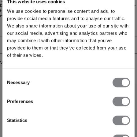
This website uses cookies
Uitneembare cups
De Smooth Seamless sportbeha is ontworpen voor een comfortabele, tweede-
huid ervaring met lichte ondersteuning. Gemaakt van ultrazacht, naadloos
We use cookies to personalise content and ads, to
materiaal met vier-weg stretch beweegt hij moeiteloos met je mee - perfect
provide social media features and to analyse our traffic.
voor workouts met lage impact of voor dagelijks comfort. De uitneembare
We also share information about your use of our site with
cups zorgen voor een aanpasbare pasvorm, terwijl het gladde,
Technische aspecten
minimalistische design je natuurlijke vorm accentueert.
our social media, advertising and analytics partners who
may combine it with other information that you’ve
Bezorging en retouren
provided to them or that they’ve collected from your use
of their services.
Vergelijkbare producten
Consent
Necessary
Selection
Preferences
Statistics