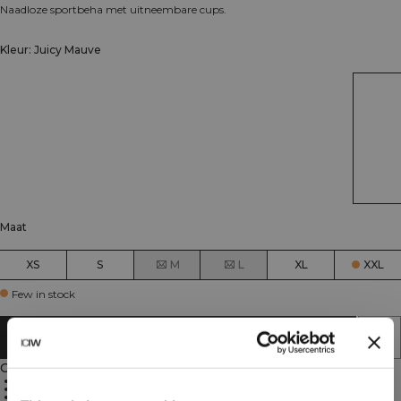
Naadloze sportbeha met uitneembare cups.
Kleur: Juicy Mauve
Maat
XS
S
M
L
XL
XXL
Few in stock
AAN WINKELWAGENTJE TOEVOEGEN
Omschrijving
Naadloze constructie
4-weg stretch
Lichte ondersteuning