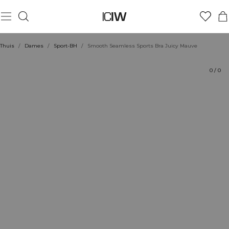
Product
Technische aspecten
Beoordelingen
Stijl met
Thuis
/
Dames
/
Sport-BH
/
Smooth Seamless Sports Bra Juicy Mauve
0
/
0