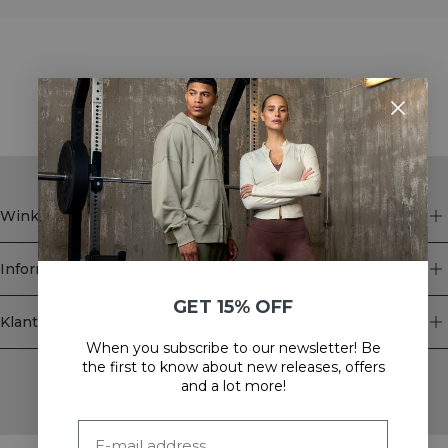
STYLE WITH
Winkel
Informatie
GET 15% OFF
Klantenservice
When you subscribe to our newsletter! Be
Newsletter
the first to know about new releases, offers
and a lot more!
Schrijf je voor onze nieuwsbrief! Ontvang exclusieve
aanbiedingen, ons laatste nieuws en nog veel meer.