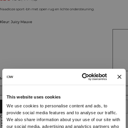
Naadloze sport-bh met open rug en lichte ondersteuning.
Kleur: Juicy Mauve
Maat
XS
S
M
L
XL
XXL
This website uses cookies
We use cookies to personalise content and ads, to
AAN WINKELWAGENTJE TOEVOEGEN
provide social media features and to analyse our traffic.
Omschrijving
We also share information about your use of our site with
92% gerecycled polyamide, 8% elastan
Naadloos materiaal
Lichte ondersteuning
our social media, advertising and analytics partners who