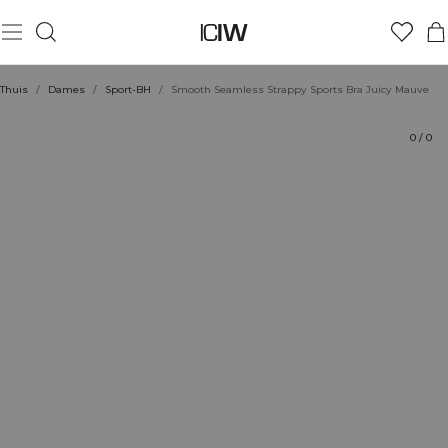
Product
Technische aspecten
Beoordelingen
Stijl met
Thuis
/
Dames
/
Sport-BH
/
Smooth Seamless Strappy Sports Bra Juicy Mauve
0
/
0