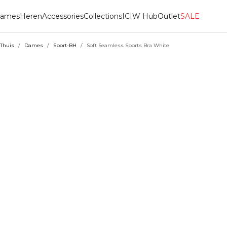
ames
Heren
Accessories
Collections
ICIW Hub
Outlet
SALE
Thuis
/
Dames
/
Sport-BH
/
Soft Seamless Sports Bra White