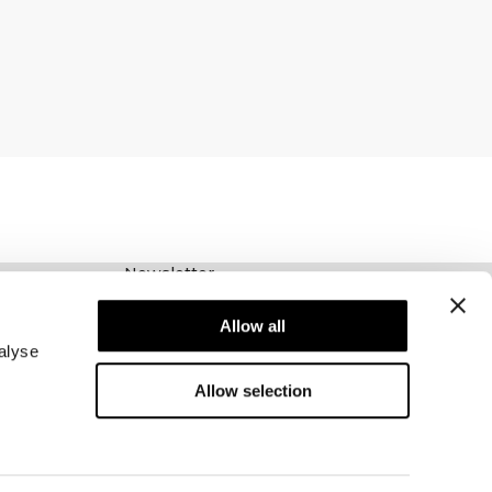
Newsletter
Schrijf je voor onze nieuwsbrief! Ontvang
exclusieve aanbiedingen, ons laatste nieuws en
Allow all
nog veel meer.
alyse
Allow selection