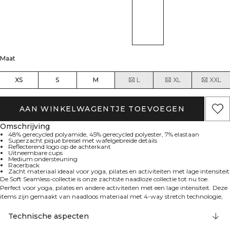
Maat
XS
S
M
L
XL
XXL
AAN WINKELWAGENTJE TOEVOEGEN
Omschrijving
48% gerecycled polyamide, 45% gerecycled polyester, 7% elastaan
Superzacht piqué breisel met wafelgebreide details
Reflecterend logo op de achterkant
Uitneembare cups
Medium ondersteuning
Racerback
Zacht materiaal ideaal voor yoga, pilates en activiteiten met lage intensiteit
De Soft Seamless-collectie is onze zachtste naadloze collectie tot nu toe.
Perfect voor yoga, pilates en andere activiteiten met een lage intensiteit. Deze
items zijn gemaakt van naadloos materiaal met 4-way stretch technologie,
waardoor ze moeiteloos met je mee bewegen. De contrasterende details in
wafel- en ribbreiwerk voegen niet alleen stijl toe, maar accentueren ook je
Technische aspecten
vooruitgang.