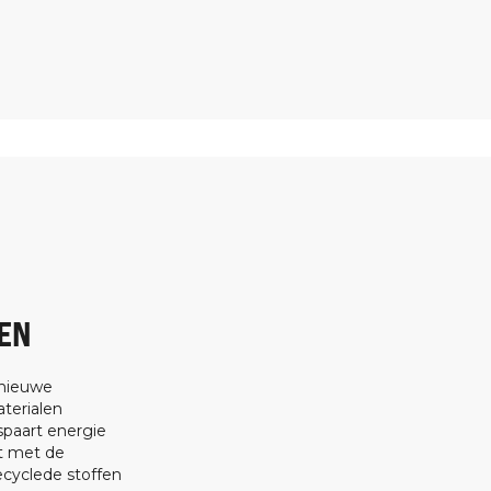
EN
 nieuwe
terialen
spaart energie
at met de
ecyclede stoffen