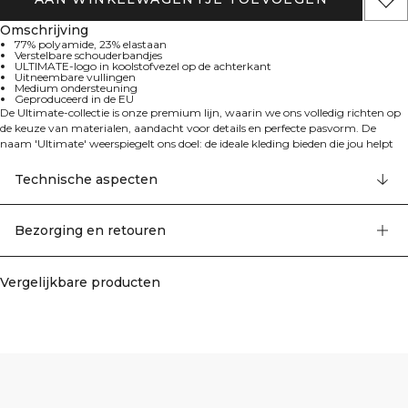
Omschrijving
77% polyamide, 23% elastaan
Verstelbare schouderbandjes
ULTIMATE-logo in koolstofvezel op de achterkant
Uitneembare vullingen
Medium ondersteuning
Geproduceerd in de EU
De Ultimate-collectie is onze premium lijn, waarin we ons volledig richten op
de keuze van materialen, aandacht voor details en perfecte pasvorm. De
naam 'Ultimate' weerspiegelt ons doel: de ideale kleding bieden die jou helpt
om je doelen te bereiken. De hele collectie is gemaakt in de EU.
Deze sport-bh heeft een ULTIMATE-logo in koolstofvezel op de achterkant,
Technische aspecten
verstelbare schouderbandjes, uitneembare vullingen en biedt medium
support. Het functionele materiaal zorgt voor optimale prestaties tijdens je
training. 77% polyamide, 23% elastaan.
Bezorging en retouren
Vergelijkbare producten