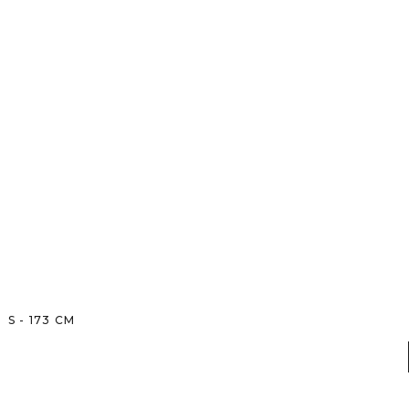
S
-
173
CM