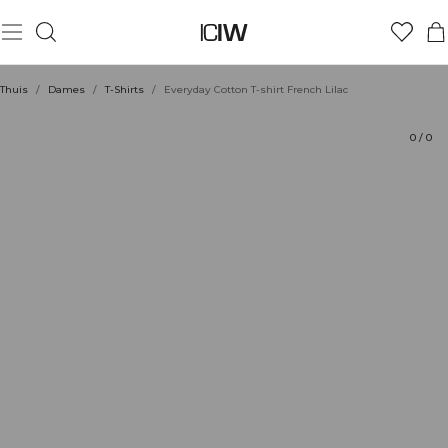
Product
Technische aspecten
Beoordelingen
Stijl met
Thuis
/
Dames
/
T-Shirts
/
Everyday Cotton T-shirt French Lilac
0
/
0