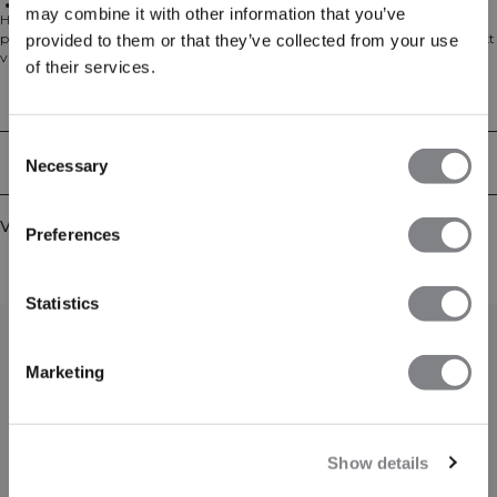
Comfortabel dragen
may combine it with other information that you’ve
Het Everyday Cotton T-shirt is ontworpen voor comfort in elke setting en is
perfect voor de sportschool, op het werk of om thuis te ontspannen. Gemaakt
provided to them or that they’ve collected from your use
van een zachte mix van 80% katoen en 20% viscose, heeft het een klassiek T-
of their services.
shirt silhouet en een normale, comfortabele pasvorm.
Technische aspecten
Consent
Bezorging en retouren
Necessary
Selection
Vergelijkbare producten
Preferences
Statistics
Marketing
Show details