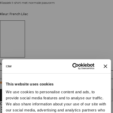
Klassiek t-shirt met normale pasvorm
Kleur: French Lilac
Maat
XS
S
M
L
XL
XXL
Few in stock
This website uses cookies
We use cookies to personalise content and ads, to
AAN WINKELWAGENTJE TOEVOEGEN
provide social media features and to analyse our traffic.
Omschrijving
We also share information about your use of our site with
80% katoen, 20% viscose
Standaard pasvorm
our social media, advertising and analytics partners who
Dagelijks essentieel