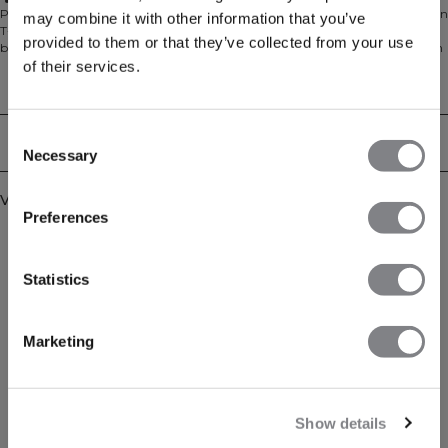
Dagelijks gebruik
Perfect voor sportschoolsessies, werk of ontspannen thuis, de Everyday Cotton
may combine it with other information that you’ve
T-shirt Print combineert comfort en stijl. Gemaakt van een zachte jersey-
provided to them or that they’ve collected from your use
breisel van 80% katoen en 20% rayon, met een klassiek T-shirt silhouet en een
subtiele halterprint met merklogo op de linkerborst. De standaard pasvorm
of their services.
zorgt voor een gemakkelijke, veelzijdige draagbaarheid voor elke gelegenheid.
Technische aspecten
Consent
Bezorging en retouren
Necessary
Selection
Vergelijkbare producten
Preferences
Statistics
Marketing
Show details