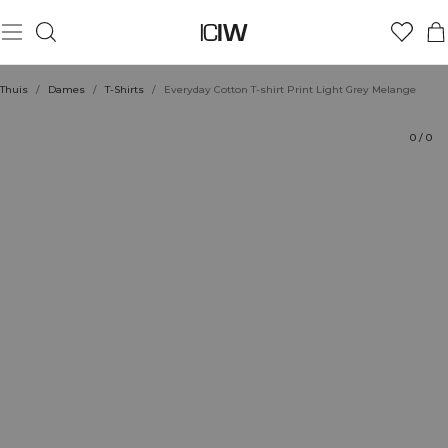
Product
Technische aspecten
Beoordelingen
Stijl met
Thuis
/
Dames
/
T-Shirts
/
Everyday Cotton T-shirt Print Light Grey Melange
0
/
0