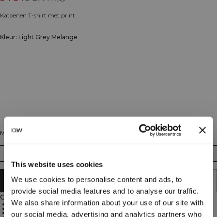
Katoenen T-shirt met print
Kleur: Light Grey Melange
Maat
XS
S
M
L
XL
XXL
This website uses cookies
We use cookies to personalise content and ads, to
AAN WINKELWAGENTJE TOEVOEGEN
provide social media features and to analyse our traffic.
Omschrijving
We also share information about your use of our site with
80% katoen, 20% rayon
Print ontwerp
Standaard pasvorm
our social media, advertising and analytics partners who