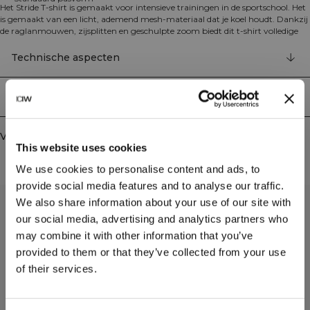
Het Stride T-shirt is gemaakt voor intensieve trainingen in de sportschool. Het
is gemaakt van een licht, ademend mesh-materiaal dat je koel houdt. Dankzij
de raglanmouwen, zijsplitten en geschulpte zoom biedt dit t-shirt volledige
bewegingsvrijheid tijdens elke training. Het t-shirt heeft een ICIW-logo op de
voorkant, de achterkant is langer dan de voorkant, het heeft splitten aan de
Technische aspecten
zijkanten en heeft een standaard pasvorm. 90% gerecycled polyester, 10%
elastaan.
Bezorging en retouren
Vergelijkbare producten
This website uses cookies
We use cookies to personalise content and ads, to
provide social media features and to analyse our traffic.
We also share information about your use of our site with
our social media, advertising and analytics partners who
may combine it with other information that you’ve
provided to them or that they’ve collected from your use
of their services.