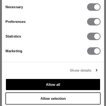
Consent
Necessary
Selection
Preferences
Statistics
Marketing
Show details
Allow all
TECHNISCHE ASPECTEN
Allow selection