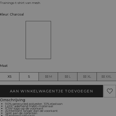
Trainings-t-shirt van mesh.
Kleur: Charcoal
Maat
XS
S
M
L
XL
XXL
AAN WINKELWAGENTJE TOEVOEGEN
Omschrijving
90% gerecycled polyester, 10% elastaan
Licht, ademend mesh-materiaal
ICIW-logo op de voorkant
Achterkant langer dan de voorkant
Split aan de zijkanten
Standaard pasvorm