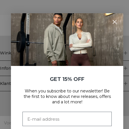
STYLE WITH
Winkel
Informatie
GET 15% OFF
Klantenservice
When you subscribe to our newsletter! Be
Newsletter
the first to know about new releases, offers
and a lot more!
Schrijf je voor onze nieuwsbrief! Ontvang exclusieve
aanbiedingen, ons laatste nieuws en nog veel meer.