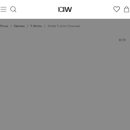
Product
Technische aspecten
Beoordelingen
Duurzaamheid
Stijl met
Thuis
/
Dames
/
T-Shirts
/
Stride T-shirt Charcoal
0
/
0