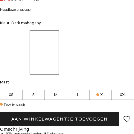
Naadloze croptop.
Kleur: Dark mahogany
Maat
XS
S
M
L
XL
XXL
Few in stock
AAN WINKELWAGENTJE TOEVOEGEN
Omschrijving
92% gerecycled nylon, 8% elastaan