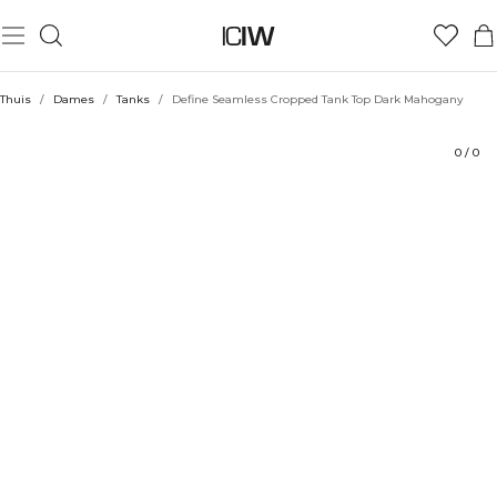
Product
Technische aspecten
Beoordelingen
Duurzaamheid
Stijl met
Thuis
/
Dames
/
Tanks
/
Define Seamless Cropped Tank Top Dark Mahogany
0
/
0