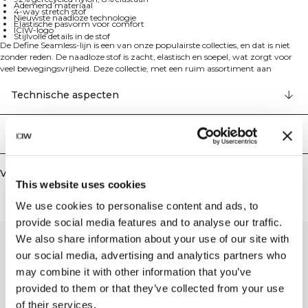
Ademend materiaal
4-way stretch stof
Nieuwste naadloze technologie
Elastische pasvorm voor comfort
ICIW-logo
Stijlvolle details in de stof
De Define Seamless-lijn is een van onze populairste collecties, en dat is niet
zonder reden. De naadloze stof is zacht, elastisch en soepel, wat zorgt voor
veel bewegingsvrijheid. Deze collectie, met een ruim assortiment aan
leggings, sport-bh's en topjes in trendy kleuren, is perfect voor diverse work-
outs.
Technische aspecten
Een croptop die het helemaal waard is! Dit shirt sluit perfect aan op het
lichaam, heeft een comfortabele elastische band en een strak design. Stijlvolle
details in de stof maken het ontwerp nog sterker!
Bezorging en retouren
Het kledingstuk is voorzien van de nieuwste naadloze technologie en is
gemaakt van een 4-way stretch stof, die niet alleen de pasvorm verbetert
maar ook je mobiliteit tijdens de training.
Vergelijkbare producten
Combineer de top met een legging en een sport-bh uit dezelfde collectie voor
This website uses cookies
de perfecte outfit.
92% gerecycled nylon, 8% elastaan
We use cookies to personalise content and ads, to
provide social media features and to analyse our traffic.
We also share information about your use of our site with
our social media, advertising and analytics partners who
may combine it with other information that you’ve
provided to them or that they’ve collected from your use
of their services.