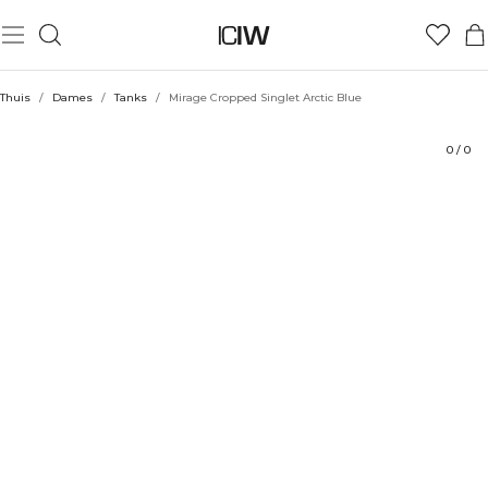
Product
Technische aspecten
Beoordelingen
Stijl met
Thuis
/
Dames
/
Tanks
/
Mirage Cropped Singlet Arctic Blue
0
/
0