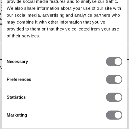
provide social media features and to analyse our traffic.
Absorbeert en verplaatst vocht snel
Houdt je droog tijdens intensieve trainingen
Normale pasvorm
We also share information about your use of our site with
Arctic Blue kleur
De Mirage Cropped Singlet is een loszittend trainingstopje gemaakt van Dri-
our social media, advertising and analytics partners who
release stof die je droog en comfortabel houdt. De unieke vezelsamenstelling
may combine it with other information that you’ve
absorbeert vocht en verspreidt het over een groter oppervlak, waardoor de
provided to them or that they’ve collected from your use
stof snel droogt, zelfs tijdens intensieve trainingen. 81% Polyester, 14% Katoen,
5% Spandex
Technische aspecten
of their services.
Bezorging en retouren
Consent
Necessary
Selection
Vergelijkbare producten
Preferences
Statistics
Marketing