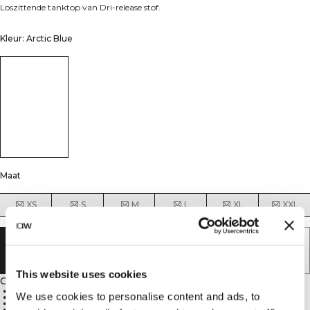
Loszittende tanktop van Dri-release stof.
Kleur: Arctic Blue
Maat
XS
S
M
L
XL
XXL
UITVERKOCHT - BRENG ME OP DE
HOOGTE
This website uses cookies
Omschrijving
81% Polyester, 14% Katoen, 5% Elastaan
We use cookies to personalise content and ads, to
Loszittend trainingstopje
Cropped lengte
Dri-release stoftechnologie