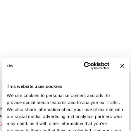
This website uses cookies
We use cookies to personalise content and ads, to
provide social media features and to analyse our traffic.
Mirage Cropped Tank Top Black
We also share information about your use of our site with
Mirage Collection
our social media, advertising and analytics partners who
27€
39€
may combine it with other information that you’ve
(-30%)
provided to them or that they’ve collected from your use