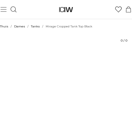
Product
Beoordelingen
Stijl met
Thuis
/
Dames
/
Tanks
/
Mirage Cropped Tank Top Black
0
/
0