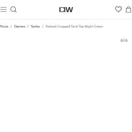
Product
Technische aspecten
Beoordelingen
Stijl met
Thuis
/
Dames
/
Tanks
/
Reboot Cropped Tank Top Night Green
0
/
0