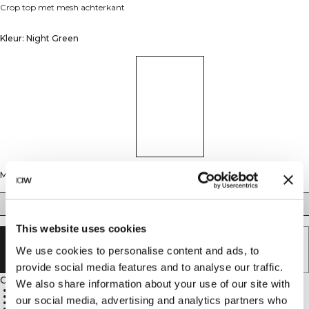
Crop top met mesh achterkant
Kleur: Night Green
Maat
XS
S
M
L
XL
XXL
This website uses cookies
UITVERKOCHT - BRENG ME OP DE
We use cookies to personalise content and ads, to
HOOGTE
provide social media features and to analyse our traffic.
Omschrijving
We also share information about your use of our site with
75% nylon, 25% elastaan
Mesh-inzetstuk voor luchtstroom
our social media, advertising and analytics partners who
ICIW-logo op de voorkant
Hoogwaardige sportstof met stretch voor volledige bewegingsvrijheid