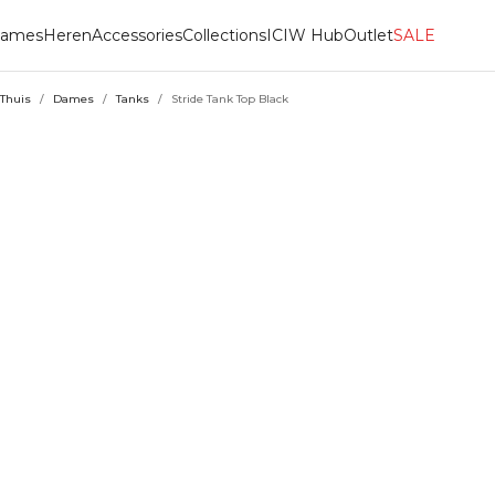
ames
Heren
Accessories
Collections
ICIW Hub
Outlet
SALE
Thuis
/
Dames
/
Tanks
/
Stride Tank Top Black