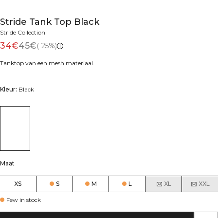
Stride Tank Top Black
Stride Collection
34€
45€
(-25%)
Tanktop van een mesh materiaal.
Kleur:
Black
Maat
XS
S
M
L
XL
XXL
Few in stock