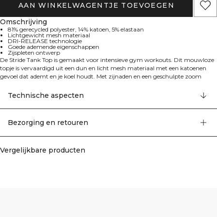
AAN WINKELWAGENTJE TOEVOEGEN
Omschrijving
81% gerecycled polyester, 14% katoen, 5% elastaan
Lichtgewicht mesh materiaal
DRI-RELEASE technologie
Goede ademende eigenschappen
Zijspleten ontwerp
De Stride Tank Top is gemaakt voor intensieve gym workouts. Dit mouwloze
topje is vervaardigd uit een dun en licht mesh materiaal met een katoenen
gevoel dat ademt en je koel houdt. Met zijnaden en een geschulpte zoom
zorgt deze top voor volledige bewegingsvrijheid tijdens elke oefening. De
zijnaden zijn naar voren geplaatst voor een flatterende look. Het ICIW-logo
Technische aspecten
siert de voorkant en de achterkant is langer dan de voorkant. DRI-RELEASE:
81% gerecycled polyester, 14% katoen, 5% elastaan.
Bezorging en retouren
Vergelijkbare producten