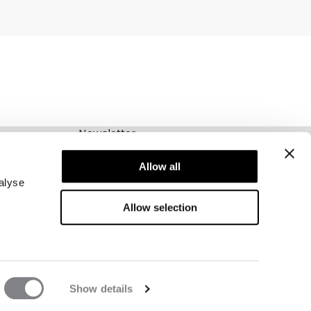
Newsletter
Schrijf je voor onze nieuwsbrief! Ontvang
Allow all
exclusieve aanbiedingen, ons laatste nieuws en
nog veel meer.
alyse
Allow selection
Show details