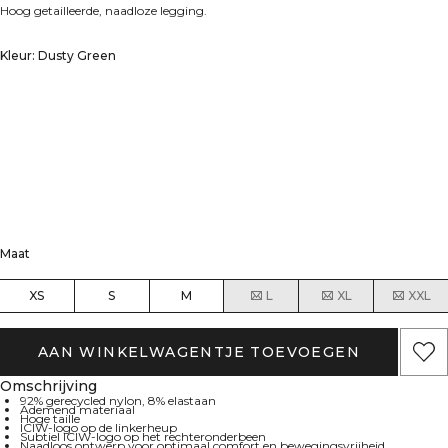
Hoog getailleerde, naadloze legging.
Kleur: Dusty Green
Maat
XS
S
M
L
XL
XXL
AAN WINKELWAGENTJE TOEVOEGEN
Omschrijving
92% gerecycled nylon, 8% elastaan
Ademend materiaal
Hoge taille
ICIW-logo op de linkerheup
Subtiel ICIW-logo op het rechteronderbeen
Naadloos ontwerp voor optimaal comfort en bewegingsvrijheid