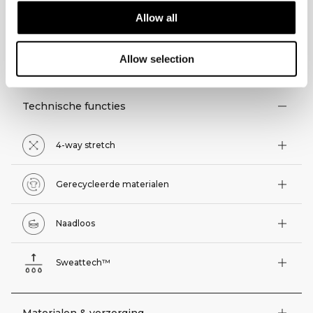
Allow all
TECHNISCHE ASPECTEN
Allow selection
Technische functies
4-way stretch
Gerecycleerde materialen
Naadloos
Sweattech™
Materialen & verzorging