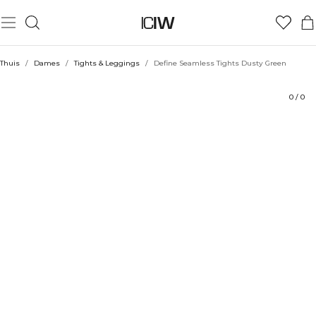
Product
Technische aspecten
Beoordelingen
Duurzaamheid
Stijl met
Thuis
/
Dames
/
Tights & Leggings
/
Define Seamless Tights Dusty Green
0
/
0