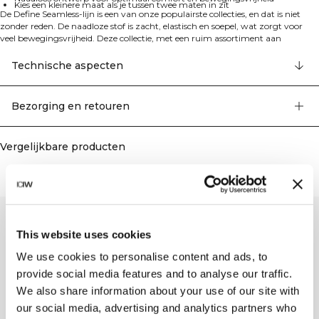
Kies een kleinere maat als je tussen twee maten in zit
De Define Seamless-lijn is een van onze populairste collecties, en dat is niet
zonder reden. De naadloze stof is zacht, elastisch en soepel, wat zorgt voor
veel bewegingsvrijheid. Deze collectie, met een ruim assortiment aan
leggings, sport-bh's en topjes in trendy kleuren, is perfect voor verschillende
soorten work-outs.
Technische aspecten
De Define Seamless legging heeft, net als andere bijpassende items in de
collectie, geweven details in de stof die het kledingstuk bijzonder maken. Op
de linkerheup bevindt zich het ICIW-logo, terwijl er op het rechteronderbeen
Bezorging en retouren
een subtiel ICIW-logo is verwerkt. De hoge taille zorgt voor een optimale
pasvorm.
92% gerecycled nylon, 8% elastaan
Vergelijkbare producten
This website uses cookies
We use cookies to personalise content and ads, to
provide social media features and to analyse our traffic.
We also share information about your use of our site with
our social media, advertising and analytics partners who